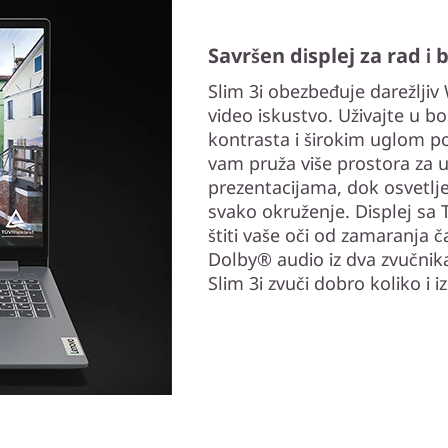
Savršen displej za rad i
Slim 3i obezbeđuje darežljiv
video iskustvo. Uživajte u 
kontrasta i širokim uglom po
vam pruža više prostora za 
prezentacijama, dok osvetlj
svako okruženje. Displej sa T
štiti vaše oči od zamaranja č
Dolby® audio iz dva zvučnik
Slim 3i zvuči dobro koliko i i