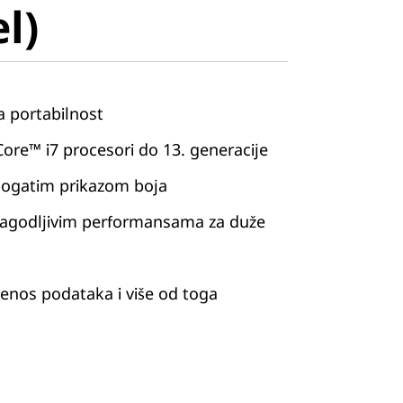
el)
a portabilnost
ore™ i7 procesori do 13. generacije
bogatim prikazom boja
lagodljivim performansama za duže
renos podataka i više od toga