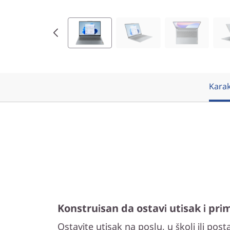
I
n
t
e
Karak
l
)
Konstruisan da ostavi utisak i pri
Ostavite utisak na poslu, u školi ili post