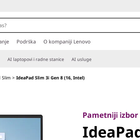
anje
Podrška
O kompaniji Lenovo
AI laptopovi i radne stanice
AI usluge
 Slim
>
IdeaPad Slim 3i Gen 8 (16, Intel)
Pametniji izbor z
IdeaPad 
Pametniji izbor
IdeaPad
8 (16, Int