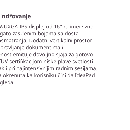
 bindžovanje
 WUXGA IPS displej od 16" za imerzivno
bogato zasićenim bojama sa dosta
smatranja. Dodatni vertikalni prostor
upravljanje dokumentima i
enost emituje dovoljno sjaja za gotovo
ÜV sertifikacijom niske plave svetlosti
ak i pri najintenzivnijim radnim sesijama.
a okrenuta ka korisniku čini da IdeaPad
zgleda.