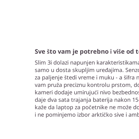
Sve što vam je potrebno i više od 
Slim 3i dolazi napunjen karakteristikam
samo u dosta skupljim uređajima. Senz
za paljenje štedi vreme i muku - a šifra
vam pruža preciznu kontrolu prstom, do
kameri dodaje umirujući nivo bezbedno
daje dva sata trajanja baterija nakon 1
kaže da laptop za početnike ne može do
i ne pominjemo izbor arktičko sive i amb