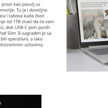
 prost kao pasulj uz
morije. Tu je i dovoljno
a i tabova kada život
nje od 1TB znači da će vam
ruci, dok USB-C port punih
Pad Slim 3i sagrađen je sa
ili operativni, a lako
 ekstremnim uslovima.