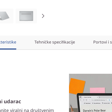
teristike
Tehničke specifikacije
Portovi i 
mi udarac
anite viralni na društvenim