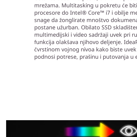
mrežama. Multitasking u pokretu će biti
procesore do Intel® Core™ i7 i obilje me
snage da žonglirate mnoštvo dokumenat
postane užurban. Obilato SSD skladište
multimedijski i video sadržaji uvek pri 
funkcija olakšava njihovo deljenje. Idea
čvrstinom vojnog nivoa kako biste uvek b
podnosi potrese, prašinu i putovanja u