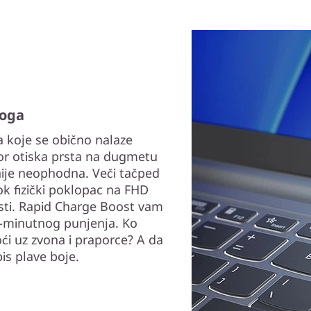
toga
a koje se obično nalaze
or otiska prsta na dugmetu
 nije neophodna. Veči tačped
k fizički poklopac na FHD
sti. Rapid Charge Boost vam
5-minutnog punjenja. Ko
ći uz zvona i praporce? A da
is plave boje.