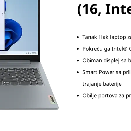
(16, Int
Tanak i lak laptop z
Pokreću ga Intel® C
Obiman displej sa 
Smart Power sa pri
trajanje baterije
Obilje portova za p