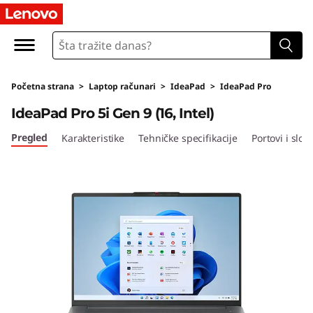
L
e
n
Početna strana
>
Laptop računari
>
IdeaPad
>
IdeaPad Pro
o
IdeaPad Pro 5i Gen 9 (16, Intel)
v
Pregled
Karakteristike
Tehničke specifikacije
Portovi i sloto
o
I
d
e
a