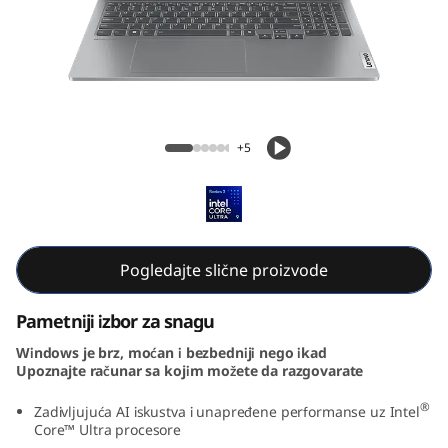
P
a
d
P
IdeaPad Pro 5i Gen 9 (16, Intel)
+5
r
o
5
Pogledajte slične proizvode
i
Pametniji izbor za snagu
G
Windows je brz, moćan i bezbedniji nego ikad
Upoznajte računar sa kojim možete da razgovarate
e
®
Zadivljujuća AI iskustva i unapređene performanse uz Intel
n
Core™ Ultra procesore