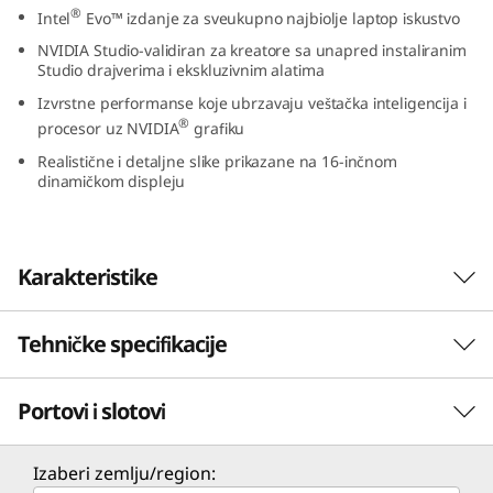
®
Intel
Evo™ izdanje za sveukupno najbiolje laptop iskustvo
9
NVIDIA Studio-validiran za kreatore sa unapred instaliranim
(
Studio drajverima i ekskluzivnim alatima
Izvrstne performanse koje ubrzavaju veštačka inteligencija i
1
®
procesor uz NVIDIA
grafiku
6
Realistične i detaljne slike prikazane na 16-inčnom
dinamičkom displeju
″
I
Karakteristike
n
Tehničke specifikacije
Otključajte nova iskustva veštačke
t
inteligencije
e
Portovi i slotovi
Bilo da radite, sarađujete, stvarate ili igrate,
Performanse
Intel® Core™ Ultra procesori otključavaju
l
iskustva veštačke inteligencije na Lenovo
Procesor
Izaberi zemlju/region:
IdeaPad Pro 5i Gen 9 laptopu. Dostupan je i u