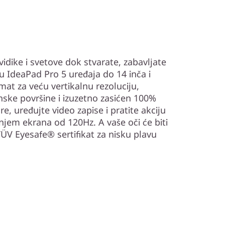
 vidike i svetove dok stvarate, zabavljate
nu IdeaPad Pro 5 uređaja do 14 inča i
mat za veću vertikalnu rezoluciju,
nske površine i izuzetno zasićen 100%
re, uređujte video zapise i pratite akciju
njem ekrana od 120Hz. A vaše oči će biti
ÜV Eyesafe® sertifikat za nisku plavu