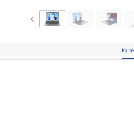
D
)
Karak