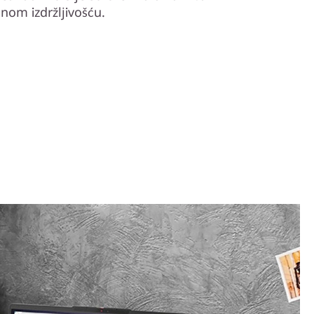
jnom izdržljivošću.