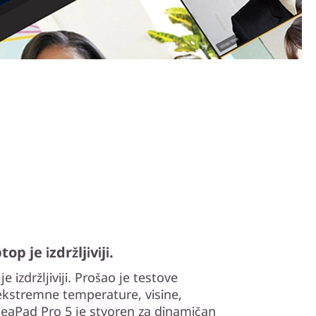
op je izdržljiviji.
e izdržljiviji. Prošao je testove
u ekstremne temperature, visine,
deaPad Pro 5 je stvoren za dinamičan