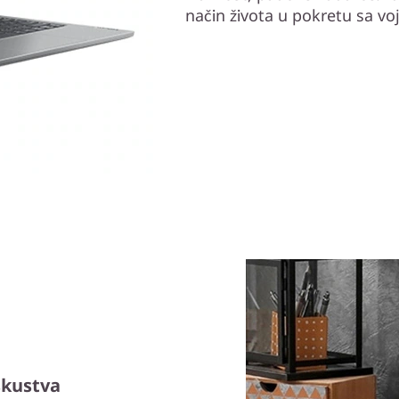
način života u pokretu sa vo
skustva