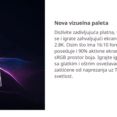
Nova vizuelna paleta
Doživite zadivljujuća platna,
se i igrate zahvaljujući ekra
2.8K. Osim što ima 16:10 for
poseduje i 90% aktivne ekra
sRGB prostor boja. Igrajte ig
sa glatkim i oštrim osvežava
zaštićene od naprezanja uz T
svetlost.