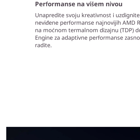
Performanse na višem nivou
Unapredite svoju kreativnost i uzdignit
neviđene performanse najnovijih AMD R
na moćnom termalnom dizajnu (TDP) do 
Engine za adaptivne performanse zasno
radite.