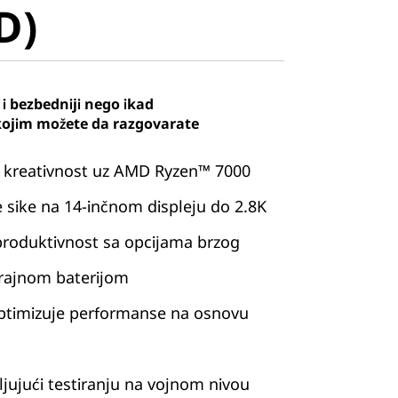
D)
i bezbedniji nego ikad
kojim možete da razgovarate
 i kreativnost uz AMD Ryzen™ 7000
će sike na 14-inčnom displeju do 2.8K
produktivnost sa opcijama brzog
trajnom baterijom
ptimizuje performanse na osnovu
valjujući testiranju na vojnom nivou