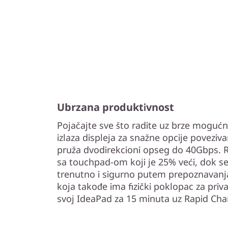
Ubrzana produktivnost
Pojačajte sve što radite uz brze moguć
izlaza displeja za snažne opcije poveziva
pruža dvodirekcioni opseg do 40Gbps. Rad 
sa touchpad-om koji je 25% veći, dok se
trenutno i sigurno putem prepoznavanja
koja takođe ima fizički poklopac za priv
svoj IdeaPad za 15 minuta uz Rapid Cha