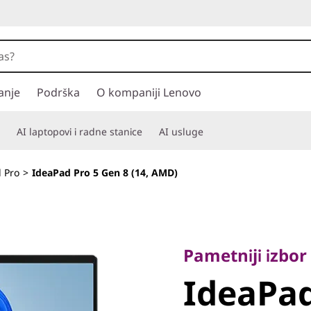
anje
Podrška
O kompaniji Lenovo
AI laptopovi i radne stanice
AI usluge
 Pro
>
IdeaPad Pro 5 Gen 8 (14, AMD)
Pametniji izbor z
IdeaPad 
Pametniji izbor
IdeaPad
(14, AMD