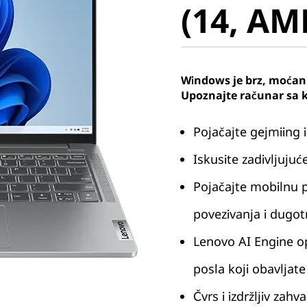
(14, AM
Windows je brz, moćan 
Upoznajte računar sa 
Pojačajte gejmiing
Iskusite zadivljuju
Pojačajte mobilnu 
povezivanja i dugo
Lenovo AI Engine o
posla koji obavljate
Čvrs i izdržljiv zah