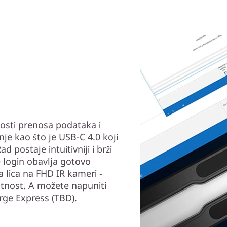
nosti prenosa podataka i
nje kao što je USB-C 4.0 koji
postaje intuitivniji i brži
 login obavlja gotovo
 lica na FHD IR kameri -
atnost. A možete napuniti
rge Express (TBD).