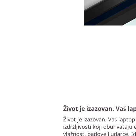
Život je izazovan. Vaš lapt
Život je izazovan. Vaš laptop j
izdržljivosti koji obuhvataj
vlažnost, padove i udarce. I