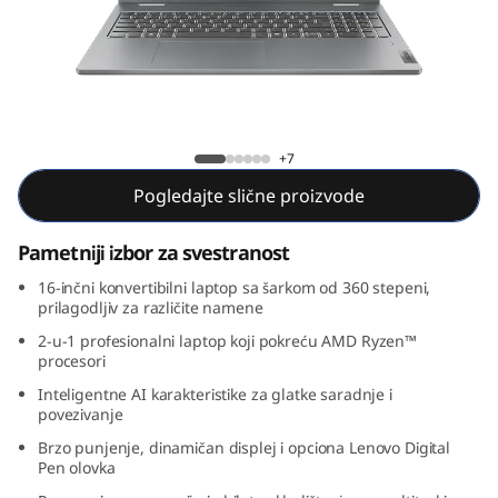
P
a
d
5
IdeaPad 5 2-u-1 Gen 9 (16, AMD)
+7
2
Pogledajte slične proizvode
-
Pametniji izbor za svestranost
i
16-inčni konvertibilni laptop sa šarkom od 360 stepeni,
prilagodljiv za različite namene
n
2-u-1 profesionalni laptop koji pokreću AMD Ryzen™
procesori
-
Inteligentne AI karakteristike za glatke saradnje i
povezivanje
1
Brzo punjenje, dinamičan displej i opciona Lenovo Digital
Pen olovka
G