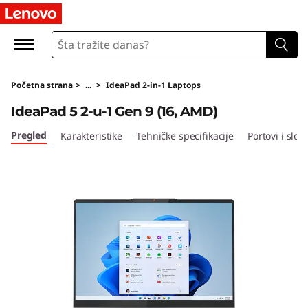
L
e
n
Početna strana
>
...
>
IdeaPad 2-in-1 Laptops
o
IdeaPad 5 2-u-1 Gen 9 (16, AMD)
v
Pregled
Karakteristike
Tehničke specifikacije
Portovi i sloto
o
I
d
e
a