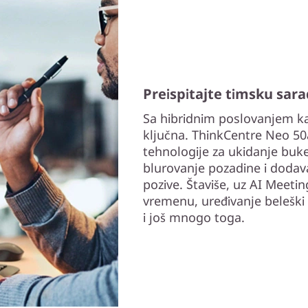
Preispitajte timsku sar
Sa hibridnim poslovanjem k
ključna. ThinkCentre Neo 5
tehnologije za ukidanje buk
blurovanje pozadine i dodava
pozive. Štaviše, uz AI Meet
vremenu, uređivanje beleški
i još mnogo toga.