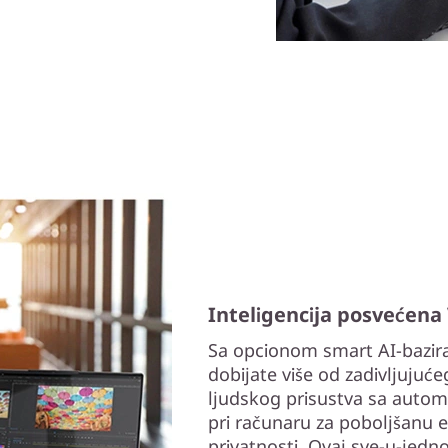
Inteligencija posvećen
Sa opcionom smart AI-bazi
dobijate više od zadivljujućeg
ljudskog prisustva sa auto
pri računaru za poboljšanu 
privatnosti. Ovaj sve-u-jed