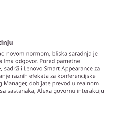
adnju
ao novom normom, bliska saradnja je
0a ima odgovor. Pored pametne
e, sadrži i Lenovo Smart Appearance za
nje raznih efekata za konferencijske
ing Manager, dobijate prevod u realnom
 sa sastanaka, Alexa govornu interakciju