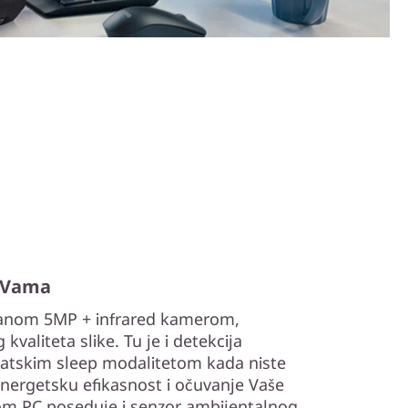
a Vama
ranom 5MP + infrared kamerom,
 kvaliteta slike. Tu je i detekcija
matskim sleep modalitetom kada niste
energetsku efikasnost i očuvanje Vaše
nom PC poseduje i senzor ambijentalnog