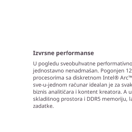
Izvrsne performanse
U pogledu sveobuhvatne performativnos
jednostavno nenadmašan. Pogonjen 12
procesorima sa diskretnom Intel® Arc™
sve-u-jednom računar idealan je za sva
biznis analitičara i kontent kreatora. A 
skladišnog prostora i DDR5 memoriju, l
zadatke.