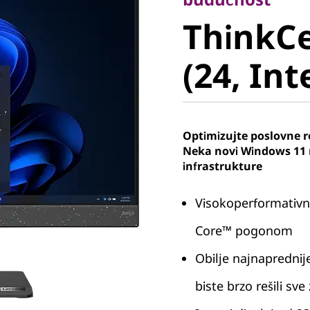
ThinkCe
ThinkCe
50a (24, 
(24, Int
Optimizujte poslovne r
Neka novi Windows 11 
infrastrukture
Visokoperformativn
Core™ pogonom
Obilje najnaprednij
biste brzo rešili sv