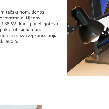
nim tačskrinom, donosi
posmatranje. Njegov
f 88.6%, kao i paneli gotovo
 ipak profesionalnom
metnim u svakoj kancelariji.
ki audio.