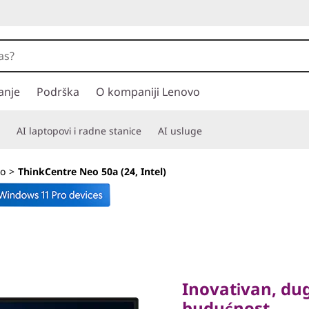
anje
Podrška
O kompaniji Lenovo
AI laptopovi i radne stanice
AI usluge
o
>
ThinkCentre Neo 50a (24, Intel)
Inovativan, dugo
budućnost
Inovativan, du
budućnost