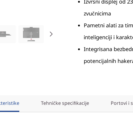
Izvrsni displej od 
zvučnicima
Pametni alati za ti
inteligenciji i kara
Integrisana bezbedn
potencijalnih haker
teristike
Tehničke specifikacije
Portovi i 