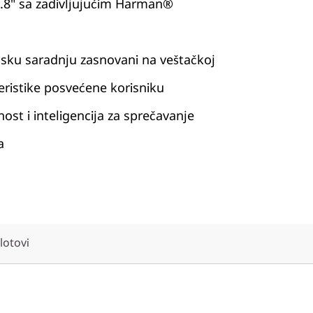
23.8" sa zadivljujućim Harman®
msku saradnju zasnovani na veštačkoj
kteristike posvećene korisniku
ost i inteligencija za sprečavanje
a
slotovi