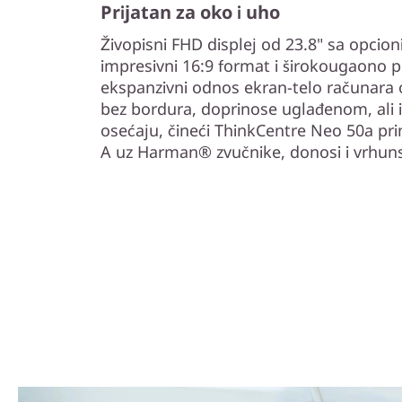
Prijatan za oko i uho
Živopisni FHD displej od 23.8" sa opcio
impresivni 16:9 format i širokougaono 
ekspanzivni odnos ekran-telo računara o
bez bordura, doprinose uglađenom, ali
osećaju, čineći ThinkCentre Neo 50a pri
A uz Harman® zvučnike, donosi i vrhuns