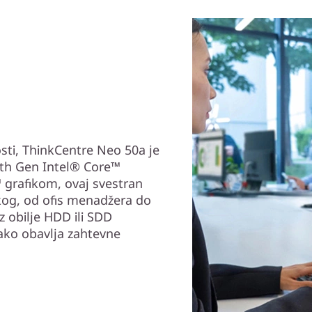
ti, ThinkCentre Neo 50a je
th Gen Intel® Core™
 grafikom, ovaj svestran
kog, od ofis menadžera do
uz obilje HDD ili SDD
ako obavlja zahtevne