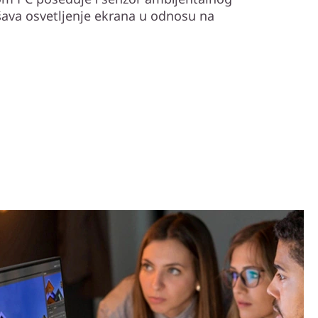
šava osvetljenje ekrana u odnosu na