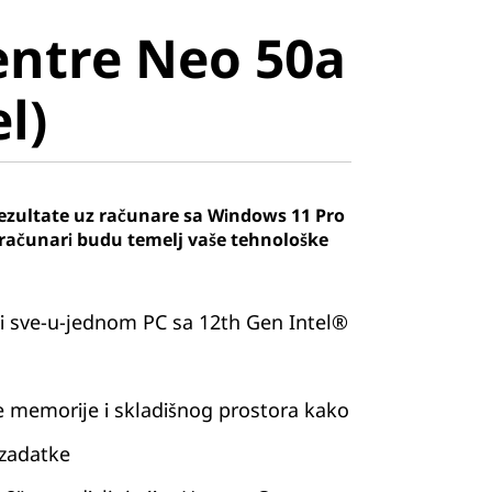
ntre Neo
ntre Neo 50a
Intel)
el)
ezultate uz računare sa Windows 11 Pro
računari budu temelj vaše tehnološke
i sve-u-jednom PC sa 12th Gen Intel®
e memorije i skladišnog prostora kako
e zadatke