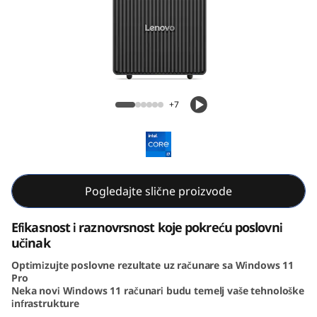
k
C
e
n
ThinkCentre Neo 50t Gen 5 (Intel) Tower
+7
t
r
e
Pogledajte slične proizvode
N
Efikasnost i raznovrsnost koje pokreću poslovni
e
učinak
Optimizujte poslovne rezultate uz računare sa Windows 11
o
Pro
Neka novi Windows 11 računari budu temelj vaše tehnološke
5
infrastrukture