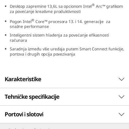
0
®
Desktop zapremine 13,6L sa opcionom Intel
Arc™ grafikom
za povećanje kreativne produktivnosti
t
®
Pogon Intel
Core™ procesora 13. i 14. generacije za
snažne performanse
G
Inteligentni sistem hlađenja za povećanje efikasnosti
računara
e
Saradnja između više uređaja putem Smart Connect funkcije,
portova i drugih opcija povezivanja
n
5
Karakteristike
I
n
Tehničke specifikacije
Moćan desktop za
t
svaki biznis
Portovi i slotovi
Performanse
e
Da bi odgovorio na potrebe savremenih radnih