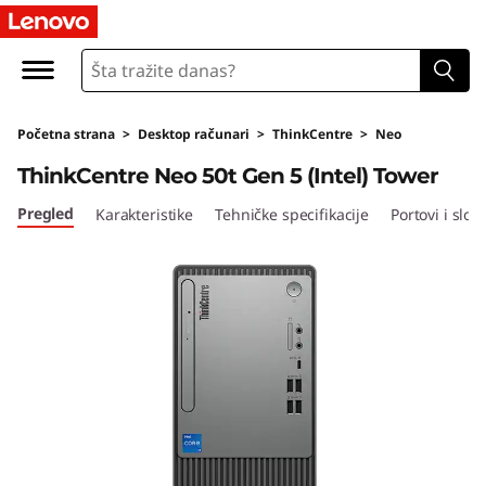
L
e
n
Početna strana
>
Desktop računari
>
ThinkCentre
>
Neo
o
ThinkCentre Neo 50t Gen 5 (Intel) Tower
v
Pregled
Karakteristike
Tehničke specifikacije
Portovi i sloto
o
T
h
i
n