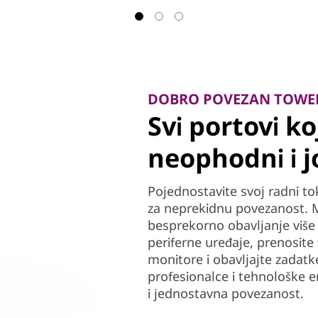
DOBRO POVEZAN TOWE
Svi portovi k
neophodni i j
Pojednostavite svoj radni t
za neprekidnu povezanost.
besprekorno obavljanje više
periferne uređaje, prenosite f
monitore i obavljajte zadatk
profesionalce i tehnološke 
i jednostavna povezanost.