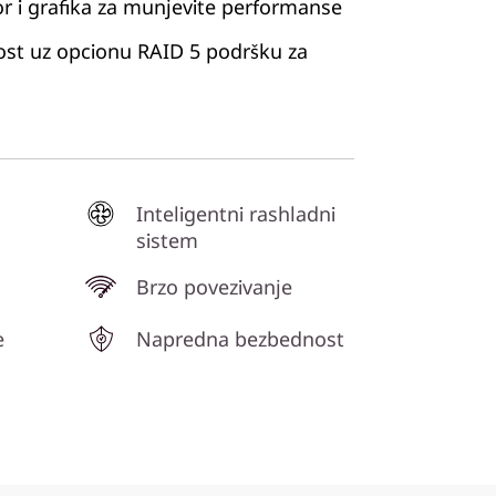
r i grafika za munjevite performanse
st uz opcionu RAID 5 podršku za
Inteligentni rashladni
sistem
Brzo povezivanje
e
Napredna bezbednost