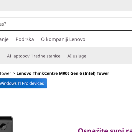
anje
Podrška
O kompaniji Lenovo
AI laptopovi i radne stanice
AI usluge
Tower
>
Lenovo ThinkCentre M90t Gen 6 (Intel) Tower
Osnažite svoj rad
inteligenciju i mu
Osnažite svoj 