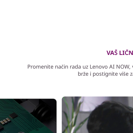
f
o
r
P
VAŠ LIČN
r
o
Promenite način rada uz Lenovo AI NOW, v
brže i postignite više
f
e
s
s
i