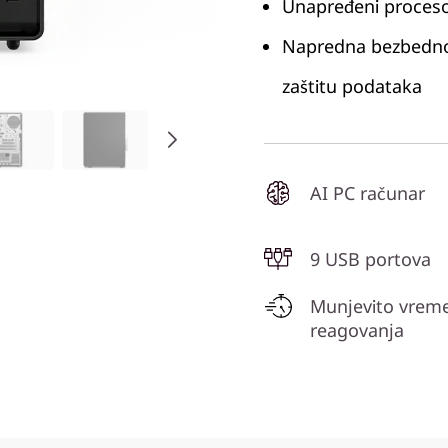
Unapređeni proceso
Napredna bezbedno
zaštitu podataka
AI PC računar
9 USB portova
Munjevito vrem
reagovanja