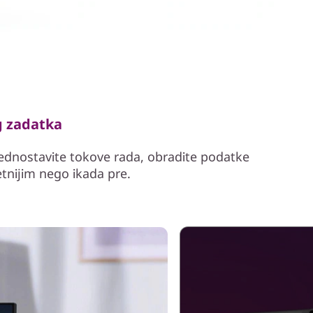
g zadatka
ednostavite tokove rada, obradite podatke
etnijim nego ikada pre.