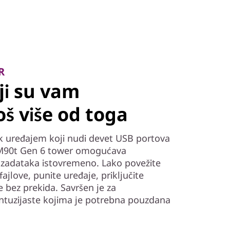
R
oji su vam
oš više od toga
ok uređajem koji nudi devet USB portova
 M90t Gen 6 tower omogućava
 zadataka istovremeno. Lako povežite
ajlove, punite uređaje, priključite
e bez prekida. Savršen je za
entuzijaste kojima je potrebna pouzdana