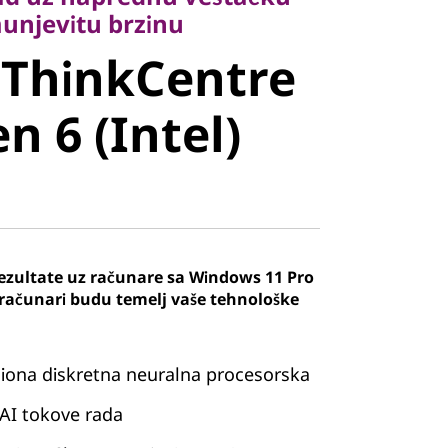
ThinkCentre
munjevitu brzinu
 ThinkCentre
 6 (Intel)
n 6 (Intel)
ezultate uz računare sa Windows 11 Pro
računari budu temelj vaše tehnološke
pciona diskretna neuralna procesorska
 AI tokove rada