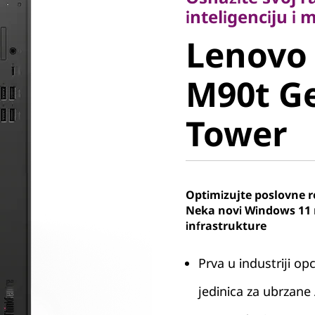
Lenovo 
inteligenciju i 
Lenovo
M90t Gen
M90t Ge
Tower
Tower
Optimizujte poslovne r
Neka novi Windows 11 
infrastrukture
Prva u industriji o
jedinica za ubrzane