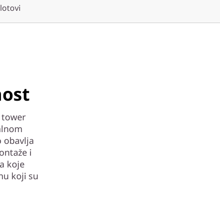
slotovi
nost
 tower
ralnom
 obavlja
ontaže i
a koje
nu koji su