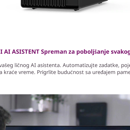
I AI ASISTENT Spreman za poboljšanje svako
ašeg ličnog AI asistenta. Automatizujte zadatke, poj
 za kraće vreme. Prigrlite budućnost sa uređajem pam