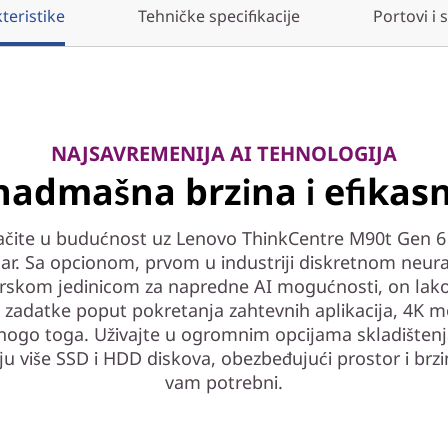
teristike
Tehničke specifikacije
Portovi i 
NAJSAVREMENIJA AI TEHNOLOGIJA
admašna brzina i efikas
ačite u budućnost uz Lenovo ThinkCentre M90t Gen 6
ar. Sa opcionom, prvom u industriji diskretnom neu
rskom jedinicom za napredne AI mogućnosti, on lako
 zadatke poput pokretanja zahtevnih aplikacija, 4K m
nogo toga. Uživajte u ogromnim opcijama skladištenj
u više SSD i HDD diskova, obezbeđujući prostor i brzi
vam potrebni.