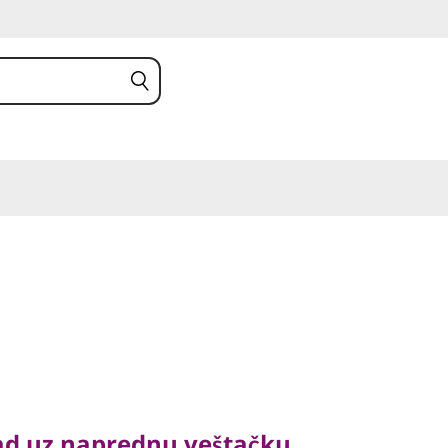
 uz naprednu veštačku
njevitu brzinu
rad uz naprednu veštačku