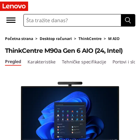
T
h
i
Početna strana
>
Desktop računari
>
ThinkCentre
>
M AIO
n
ThinkCentre M90a Gen 6 AIO (24, Intel)
k
Pregled
Karakteristike
Tehničke specifikacije
Portovi i sloto
C
e
n
t
r