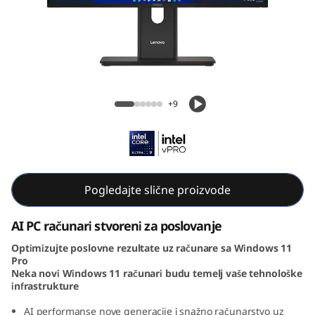
e
M
9
0
ThinkCentre M90a Gen 6 AIO (24, Intel)
+9
a
G
e
Pogledajte slične proizvode
n
AI PC računari stvoreni za poslovanje
6
Optimizujte poslovne rezultate uz računare sa Windows 11
Pro
(
Neka novi Windows 11 računari budu temelj vaše tehnološke
infrastrukture
2
AI performanse nove generacije i snažno računarstvo uz