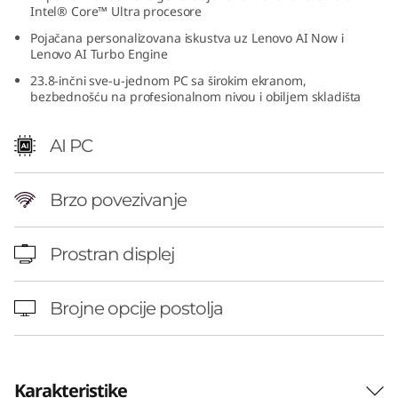
Intel® Core™ Ultra procesore
4
Pojačana personalizovana iskustva uz Lenovo AI Now i
i
Lenovo AI Turbo Engine
23.8-inčni sve-u-jednom PC sa širokim ekranom,
n
bezbednošću na profesionalnom nivou i obiljem skladišta
c
AI PC
h
Brzo povezivanje
I
n
Prostran displej
t
Brojne opcije postolja
e
l
Karakteristike