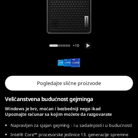
r
5
i
G
Legion Tower 5i Gen 8 (26L, Intel)
+10
e
n
8
Pogledajte slične proizvode
(
Veličanstvena budućnost gejminga
I
Windows je brz, moćan i bezbedniji nego ikad
Upoznajte računar sa kojim možete da razgovarate
n
Napravljen za sjajan gejming - i u sadašnjosti i u budućnosti
t
Intel® Core™ procesorske jedinice 13. generacije spremne