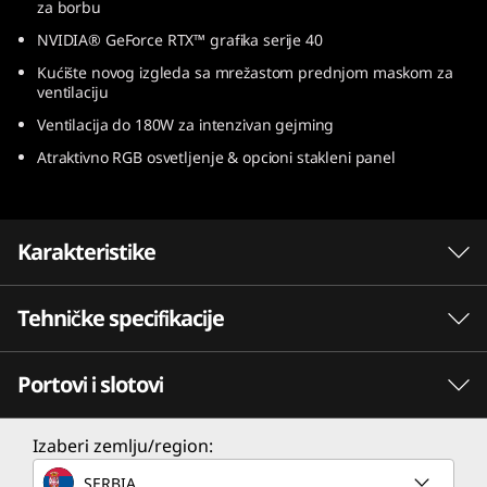
za borbu
e
NVIDIA® GeForce RTX™ grafika serije 40
l
Kućište novog izgleda sa mrežastom prednjom maskom za
ventilaciju
)
Ventilacija do 180W za intenzivan gejming
Atraktivno RGB osvetljenje & opcioni stakleni panel
Karakteristike
Tehničke specifikacije
Game Without Compromise. Go Beyond
®
Performance With Intel
Core™ Processors.
Portovi i slotovi
Intelova najnovija hibridna arhitektura
Procesor
uparena sa vodećim karakteristikama donosi
Do 13th Gen Intel® Core™ i9-13900F
vrhunsko gejming iskustvo. Strimujte, kreirajte
Izaberi zemlju/region:
i takmičite se na najvišem nivou - 13th Gen
SERBIA