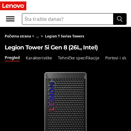
L
e
g
Početna strana
>
...
>
Legion T Series Towers
i
Legion Tower 5i Gen 8 (26L, Intel)
o
Pregled
Karakteristike
Tehničke specifikacije
Portovi i sloto
n
T
o
w
e