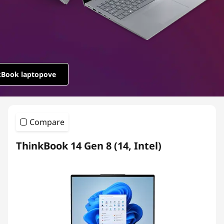
e
r
i
e
kBook laptopove
s
Compare
ThinkBook 14 Gen 8 (14, Intel)