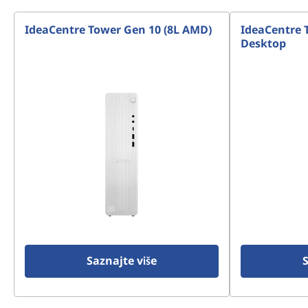
IdeaCentre Tower Gen 10 (8L AMD)
IdeaCentre T
Desktop
Saznajte više
S