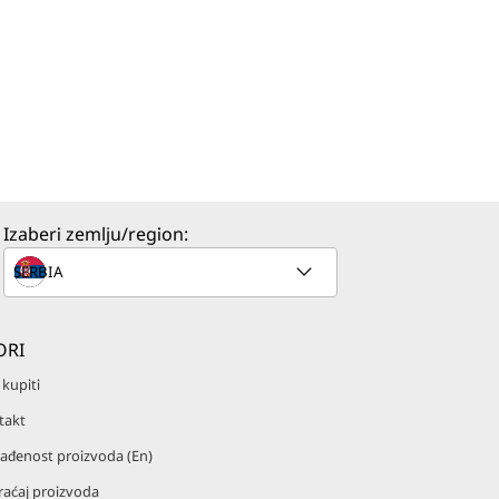
Izaberi zemlju/region:
ORI
kupiti
takt
ađenost proizvoda (En)
raćaj proizvoda