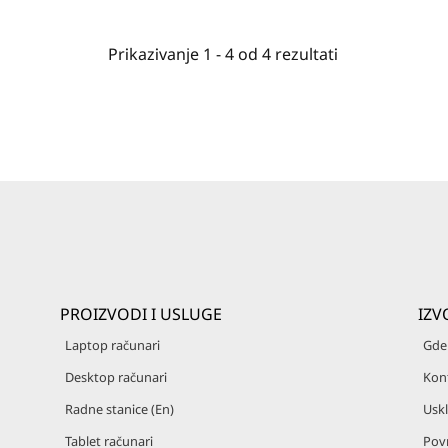
Prikazivanje
1 -
4
od
4
rezultati
PROIZVODI I USLUGE
IZV
Laptop računari
Gde 
Desktop računari
Kon
Radne stanice (En)
Uskl
Tablet računari
Pov