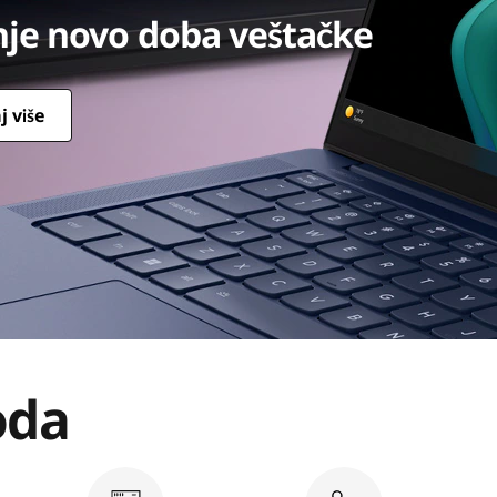
ng business forward with sma
j više
oda