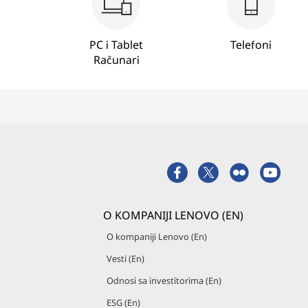
t
o
PC i Tablet
Telefoni
Računari
r
e
:
L
a
O KOMPANIJI LENOVO (EN)
p
O kompaniji Lenovo (En)
t
Vesti (En)
o
Odnosi sa investitorima (En)
ESG (En)