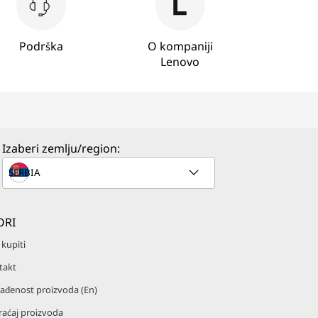
Podrška
O kompaniji
Lenovo
Izaberi zemlju/region:
ORI
kupiti
takt
ađenost proizvoda (En)
raćaj proizvoda