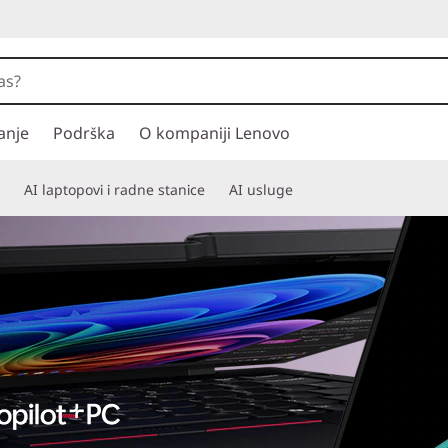
anje
Podrška
O kompaniji Lenovo
AI laptopovi i radne stanice
AI usluge
 CHALLENGES INTO SOLUTIONS