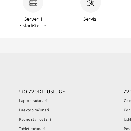
Serveri i
Servisi
skladištenje
PROIZVODI I USLUGE
IZV
Laptop računari
Gde 
Desktop računari
Kon
Radne stanice (En)
Uskl
Tablet računari
Pov