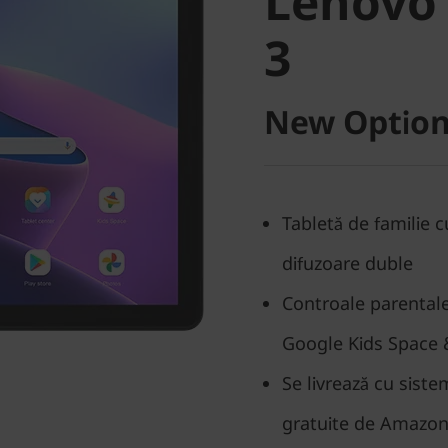
Lenovo
Gen 3
3
New Option
Tabletă de familie c
difuzoare duble
Controale parentale 
Google Kids Space 
Se livrează cu sist
gratuite de Amazon