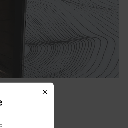
e
 copii să
t:
teci de