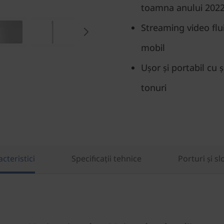
toamna anului 2022
Streaming video fl
mobil
Ușor și portabil cu ș
tonuri
cteristici
Specificații tehnice
Porturi și sl