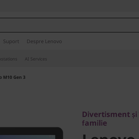
Suport
Despre Lenovo
stations
AI Services
b M10 Gen 3
Divertisment și în
familie
Divertisment și
Lenovo 
familie