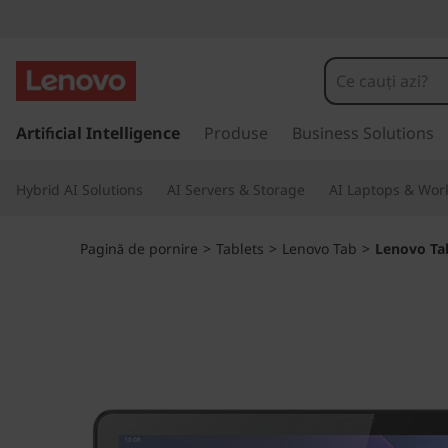
L
e
n
S
a
Artificial Intelligence
Produse
Business Solutions
o
l
t
v
Hybrid AI Solutions
AI Servers & Storage
AI Laptops & Work
l
a
o
c
Pagină de pornire
>
Tablets
>
Lenovo Tab
>
Lenovo Ta
o
T
n
ț
a
i
n
b
u
t
M
u
l