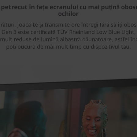
petrecut în fața ecranului cu mai puțină obos
ochilor
ături, joacă-te și transmite ore întregi fără să îți obose
Gen 3 este certificată TÜV Rheinland Low Blue Light
i mult reduse de lumină albastră dăunătoare, astfel înc
poți bucura de mai mult timp cu dispozitivul tău.