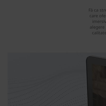
Fă ca st
care ofe
imersi
alegere
calitat