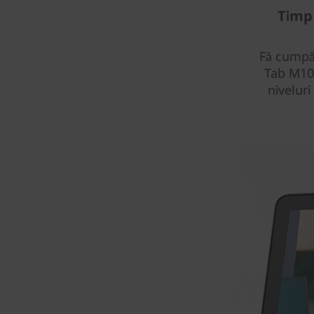
Timp 
Fă cumpăr
Tab M10 
nivelur