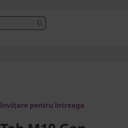
vățare pentru întreaga
 învățare pentru întreaga
Tab M10