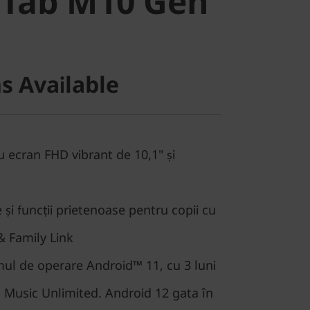
 Tab M10 Gen
s Available
u ecran FHD vibrant de 10,1" și
și funcții prietenoase pentru copii cu
& Family Link
emul de operare Android™ 11, cu 3 luni
 Music Unlimited. Android 12 gata în