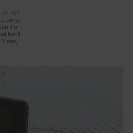
 de 10,1"
 cu sunet
Gen 3 o
mai bună
e Video,