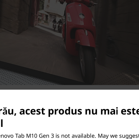
rău, acest produs nu mai est
Spațiu distractiv și sănătos pentru copii
l
ids Space*-preîncărcat pe tabletele Lenovo-îi ajută pe
enovo Tab M10 Gen 3 is not available. May we sugges
ere, să creeze și să se dezvolte cu ajutorul unei biblio