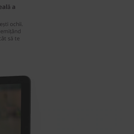
eală a
ști ochii.
, emițând
ât să te