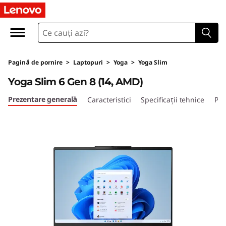
Y
o
g
Pagină de pornire
>
Laptopuri
>
Yoga
>
Yoga Slim
a
Yoga Slim 6 Gen 8 (14, AMD)
S
Prezentare generală
Caracteristici
Specificații tehnice
Por
l
i
m
6
G