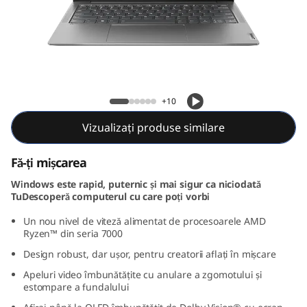
e
n
8
(
Yoga Slim 6 Gen 8 (14, AMD)
+10
1
Vizualizați produse similare
4
Fă-ți mișcarea
,
Windows este rapid, puternic și mai sigur ca niciodată
TuDescoperă computerul cu care poți vorbi
A
Un nou nivel de viteză alimentat de procesoarele AMD
M
Ryzen™ din seria 7000
Design robust, dar ușor, pentru creatorii aflați în mișcare
D
Apeluri video îmbunătățite cu anulare a zgomotului și
estompare a fundalului
)