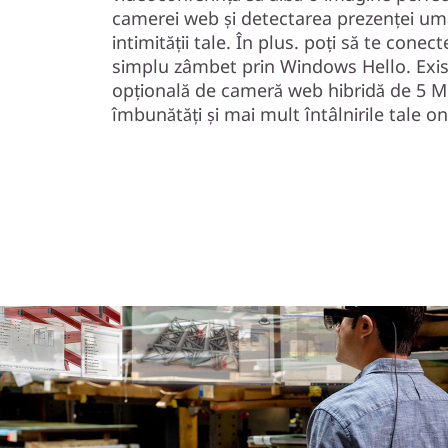
camerei web și detectarea prezenței um
intimității tale. În plus. poți să te conect
simplu zâmbet prin Windows Hello. Exi
opțională de cameră web hibridă de 5 M
îmbunătăți și mai mult întâlnirile tale on