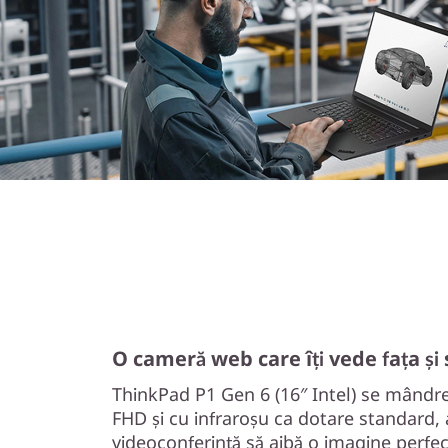
O cameră web care îți vede fața și
ThinkPad P1 Gen 6 (16″ Intel) se mândr
FHD și cu infraroșu ca dotare standard, a
videoconferință să aibă o imagine perfec