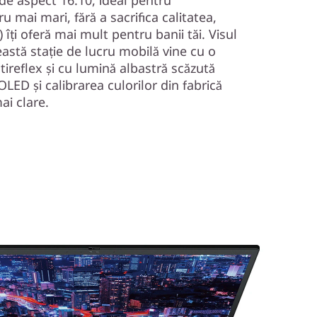
de aspect 16:10, ideal pentru
ru mai mari, fără a sacrifica calitatea,
îți oferă mai mult pentru banii tăi. Visul
astă stație de lucru mobilă vine cu o
tireflex și cu lumină albastră scăzută
OLED și calibrarea culorilor din fabrică
ai clare.