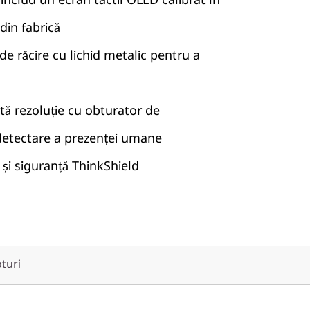
din fabrică
e răcire cu lichid metalic pentru a
ă rezoluție cu obturator de
i detectare a prezenței umane
 și siguranță ThinkShield
oturi