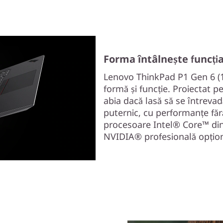
Forma întâlnește funcți
Lenovo ThinkPad P1 Gen 6 (16
formă și funcție. Proiectat p
abia dacă lasă să se întrevadă
puternic, cu performanțe făr
procesoare Intel® Core™ din 
NVIDIA® profesională opțion