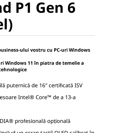
d P1 Gen 6
)
el)
business-ului vostru cu PC-uri Windows
ri Windows 11 în piatra de temelie a
 tehnologice
lă puternică de 16″ certificată ISV
cesoare Intel® Core™ de a 13-a
IDIA® profesională opțională
 includ un ecran tactil OLED calibrat în