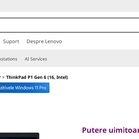
Suport
Despre Lenovo
stations
AI Services
P
>
ThinkPad P1 Gen 6 (16, Intel)
Putere uimitoare,
ThinkPad
Putere uimitoar