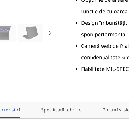
funcție de culoarea 
Design îmbunătățit d
spori performanța
Cameră web de înalt
confidențialitate ș
Fiabilitate MIL-SPEC
cteristici
Specificații tehnice
Porturi și sl