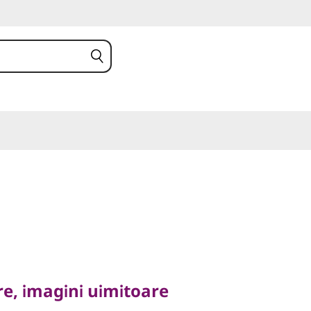
 imagini uimitoare
 P1 Gen 6
e, imagini uimitoare