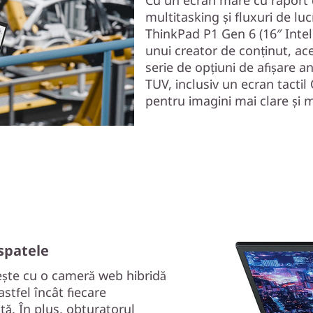
Cu un ecran mare cu raport 
multitasking și fluxuri de luc
ThinkPad P1 Gen 6 (16″ Intel) 
unui creator de conținut, ace
serie de opțiuni de afișare an
TUV, inclusiv un ecran tactil 
pentru imagini mai clare și m
 spatele
ește cu o cameră web hibridă
stfel încât fiecare
tă. În plus, obturatorul