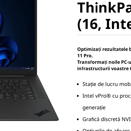
ThinkPa
(16, Intel
(16, Int
Optimizați rezultatele 
11 Pro.
Transformați noile PC-u
infrastructurii voastre
Stație de lucru mobi
Intel vPro® cu pro
generație
Grafică discretă NV
Opțiunile de afișare