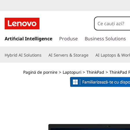
T
h
i
S
a
Artificial Intelligence
Produse
Business Solutions
n
l
t
k
Hybrid AI Solutions
AI Servers & Storage
AI Laptops & Work
l
a
P
c
Pagină de pornire
>
Laptopuri
>
ThinkPad
>
ThinkPad 
o
a
n
ț
d
i
n
P
u
t
1
u
l