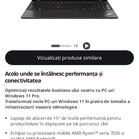
5
G
e
n
ThinkPad L15 Gen 4 (15, AMD)
+5
4
Vizualizați produse similare
(
Acolo unde se întâlnesc performanța și
1
conectivitatea
Optimizați rezultatele business-ului vostru cu PC-uri
5
Windows 11 Pro.
Transformați noile PC-uri Windows 11 în piatra de temelie a
,
infrastructurii voastre tehnologice
A
Laptop de afaceri de 15″ de înaltă performanță pentru
productivitate în deplasare pe tot parcursul zilei
M
Echipat cu procesoare mobile AMD Ryzen™ seria 7030 și
grafică AMD Radeon™.