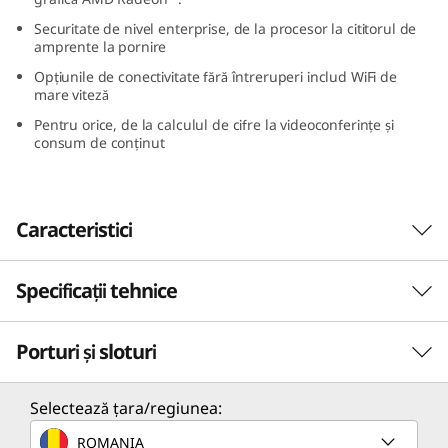
D
Securitate de nivel enterprise, de la procesor la cititorul de
amprente la pornire
)
Opțiunile de conectivitate fără întreruperi includ WiFi de
mare viteză
Pentru orice, de la calculul de cifre la videoconferințe și
consum de conținut
Caracteristici
Specificații tehnice
Tot ce ai nevoie pentru a face mai mult,
oriunde
Porturi și sloturi
Proiectat pentru calcul de înaltă performanță,
PERFORMANȚĂ
laptopul de afaceri Lenovo ThinkPad L15 Gen 4
îți oferă putere reală, oriunde. Cu procesoarele
Procesor
Selectează țara/regiunea:
mobile AMD Ryzen™ 7030 PRO Series Mobile și
Până la procesoarele mobile AMD Ryzen™ PRO seria
ROMANIA
grafica AMD Radeon™ integrată, plus o