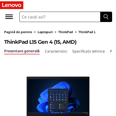
T
h
i
Pagină de pornire
>
Laptopuri
>
ThinkPad
>
ThinkPad L
n
ThinkPad L15 Gen 4 (15, AMD)
k
Prezentare generală
Caracteristici
Specificații tehnice
Por
P
a
d
L
1