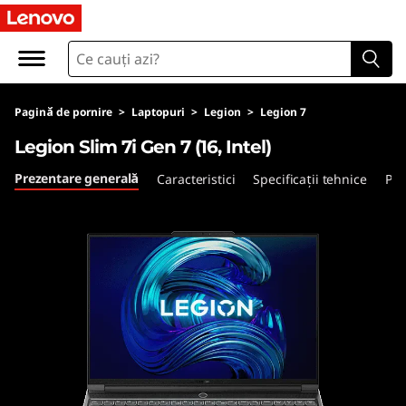
L
e
g
Pagină de pornire
>
Laptopuri
>
Legion
>
Legion 7
i
Legion Slim 7i Gen 7 (16, Intel)
o
Prezentare generală
Caracteristici
Specificații tehnice
Por
n
S
l
i
m