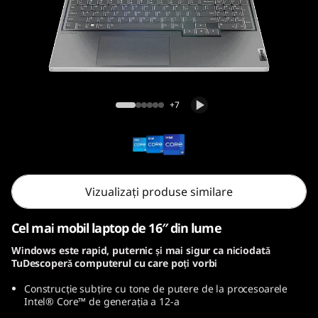
7
i
G
e
Legion Slim 7i Gen 7 (16, Intel)
+7
n
7
(
Vizualizați produse similare
1
Cel mai mobil laptop de 16″ din lume
6
Windows este rapid, puternic și mai sigur ca niciodată
TuDescoperă computerul cu care poți vorbi
,
Construcție subțire cu tone de putere de la procesoarele
I
Intel® Core™ de generația a 12-a