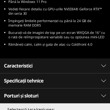
Până la Windows 11 Pro
n
Vedeți fiecare detaliu cu GPU-urile NVIDIA® GeForce RTX™
din seria 30
t
Împingeți limitele performanței cu până la 24 GB de
e
memorie RAM DDR5
Bucurați-vă de imagini de top pe un ecran WXQGA de 16″ cu
l
o rată de reîmprospătare variabilă sau cu opțiunea mini-LED
Rămâneți calm, calm și gata de atac cu Coldfront 4.0
)
Caracteristici
Specificații tehnice
Jocurile de calibru desktop se întâmplă cu
Intel®
Porturi și sloturi
Cu nuclee revoluționare de performanță și
Procesor
eficiență, procesoarele Intel® Core™ de a 12-a
generație permit streaming, editare, jocuri și
A 12-a generație Intel® Core™ i9-12900HK
Selectează țara/regiunea: