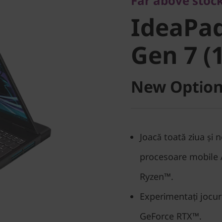
IdeaPad
Far above stoc
IdeaPa
Gen 7 (1
Gen 7 (
New Option
Joacă toată ziua și
procesoare mobile
Ryzen™.
Experimentați jocu
GeForce RTX™.