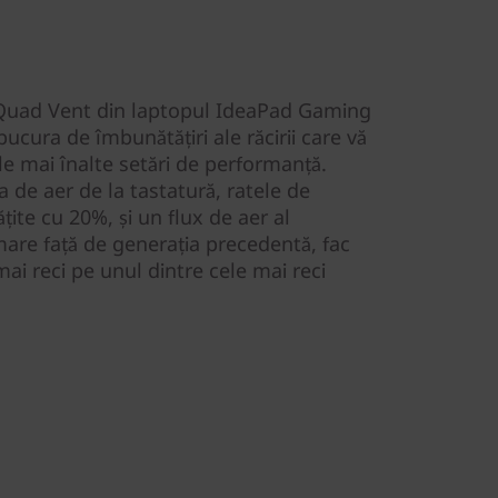
ă Quad Vent din laptopul IdeaPad Gaming
ucura de îmbunătățiri ale răcirii care vă
ele mai înalte setări de performanță.
 de aer de la tastatură, ratele de
țite cu 20%, și un flux de aer al
are față de generația precedentă, fac
 mai reci pe unul dintre cele mai reci