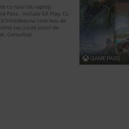
ate cu noul tău laptop
e Pass - inclusiv EA Play. Cu
stă întotdeauna ceva nou de
maximă sau jucați jocuri de
at. Consultați