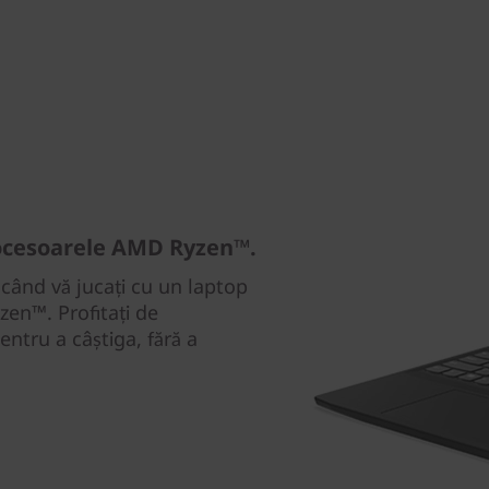
procesoarele AMD Ryzen™.
 când vă jucați cu un laptop
en™. Profitați de
ntru a câștiga, fără a