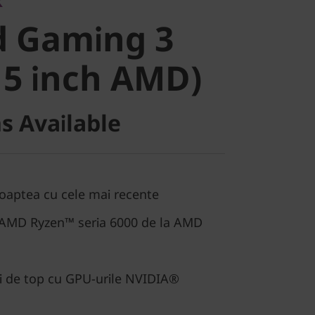
 Gaming 3
k
d Gaming 3
5 inch AMD)
15 inch AMD)
s Available
 noaptea cu cele mai recente
 AMD Ryzen™ seria 6000 de la AMD
ri de top cu GPU-urile NVIDIA®