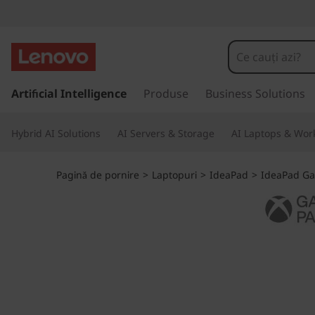
I
d
e
S
a
Artificial Intelligence
Produse
Business Solutions
a
l
t
P
Hybrid AI Solutions
AI Servers & Storage
AI Laptops & Work
l
a
a
c
Pagină de pornire
>
Laptopuri
>
IdeaPad
>
IdeaPad Ga
o
d
n
ț
G
i
n
a
u
t
m
u
l