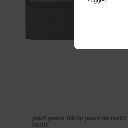
suggest:
Joacă peste 100 de jocuri de înalt
inclus