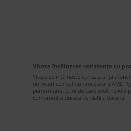
Viteza întâlnește rezistența cu 
Viteza se întâlnește cu rezistența atunci
de jocuri echipat cu procesoare AMD Ryz
performanța pură de care aveți nevoie pe
compromite durata de viață a bateriei.