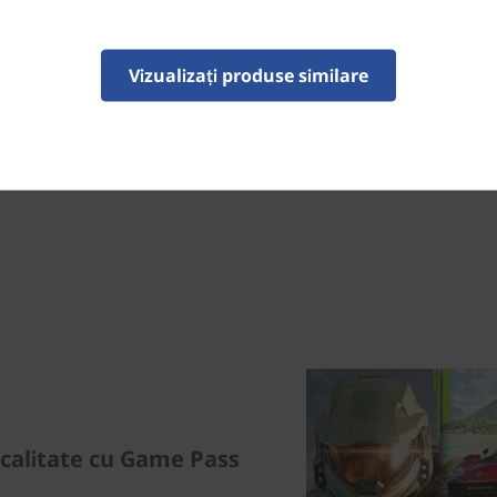
mai realiste grafice ray-trace
Vizualizați produse similare
ă calitate cu Game Pass