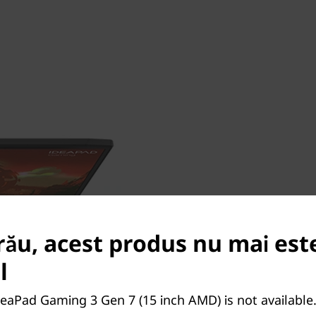
Jocul final
rău, acest produs nu mai est
GPU-urile din seria GeForc
l
pentru jucători și creatori.
arhitectura RTX™ de a doua 
deaPad Gaming 3 Gen 7 (15 inch AMD) is not available
Cores, Tensor Cores și mult