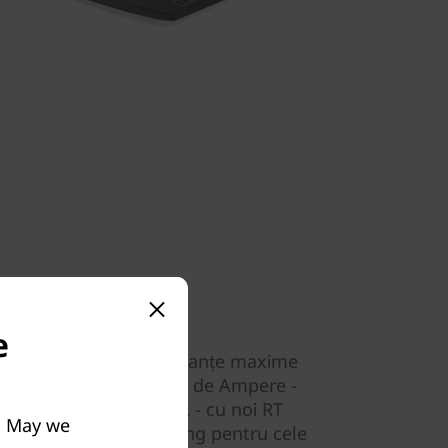
e
e RTX™ 30 oferă performanțe maxime
 Acestea sunt alimentate de Ampere -
generație de la NVIDIA - cu noi RT
. May we
iprocesoare de streaming pentru cele