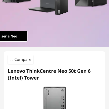
e
N
e
o
 seria Neo
Compare
Lenovo ThinkCentre Neo 50t Gen 6
(Intel) Tower