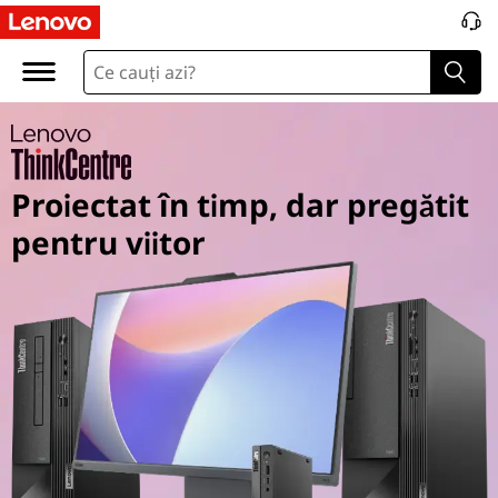
T
h
i
n
Proiectat în timp, dar pregătit
k
pentru viitor
C
e
n
t
r