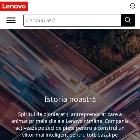
I
s
t
o
r
i
a
Istoria noastră
n
o
Spiritul de pionierat și antreprenoriat care a
animat primele zile ale Lenovo rămâne. Compania
a
activează pe zeci de piețe pentru a construi un
viitor mai inteligent pentru toți, bazat pe