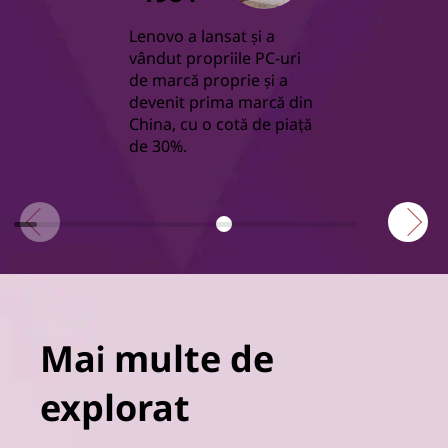
Lenovo a lansat și a
vândut propriile PC-uri
de marcă proprie și a
devenit prima marcă din
China, cu o cotă de piață
de 30%.
Mai multe de
explorat