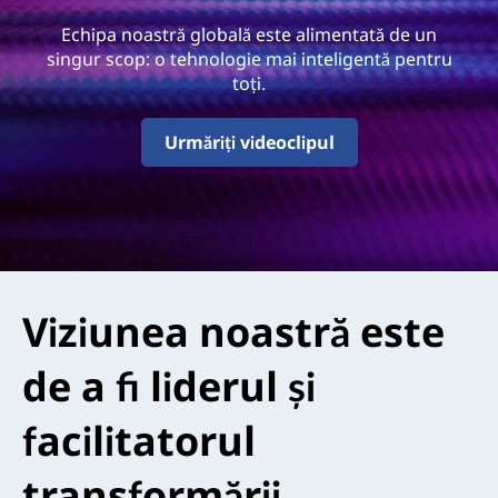
0
Echipa noastră globală este alimentată de un
A
singur scop: o tehnologie mai inteligentă pentru
toți.
r
e
Urmăriți videoclipul
Viziunea noastră este
de a fi liderul și
facilitatorul
transformării