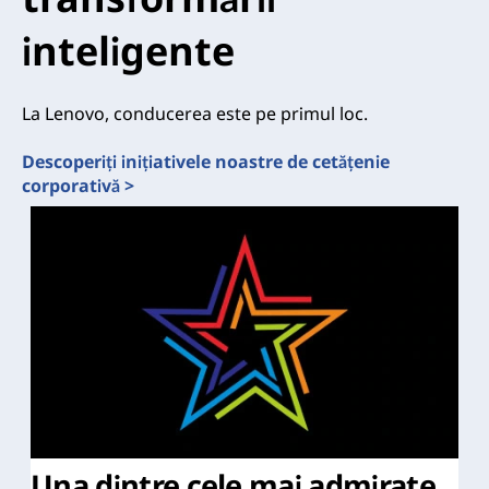
inteligente
La Lenovo, conducerea este pe primul loc.
Descoperiți inițiativele noastre de cetățenie
corporativă >
Una dintre cele mai admirate