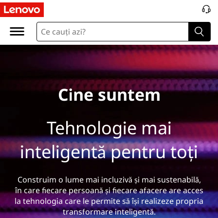
W
h
o
%
Cine suntem
2
0
Tehnologie mai
W
inteligentă pentru toți
e
%
Construim o lume mai incluzivă și mai sustenabilă,
în care fiecare persoană și fiecare afacere are acces
2
la tehnologia care le permite să își realizeze propria
transformare inteligentă.