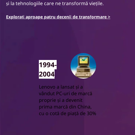
și la tehnologiile care ne transformă viețile.
Explorați aproape patru decenii de transformare >
1994-
2004
Lenovo a lansat și a
vândut PC-uri de marcă
proprie și a devenit
prima marcă din China,
cu o cotă de piață de 30%