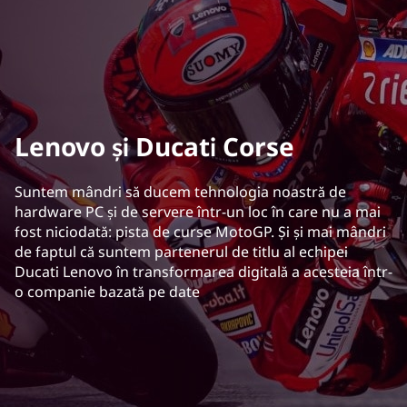
Lenovo și Ducati Corse
Suntem mândri să ducem tehnologia noastră de
hardware PC și de servere într-un loc în care nu a mai
fost niciodată: pista de curse MotoGP. Și și mai mândri
de faptul că suntem partenerul de titlu al echipei
Ducati Lenovo în transformarea digitală a acesteia într-
o companie bazată pe date