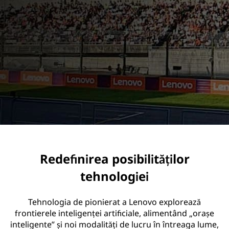
r
i
Redefinirea posibilităților
tehnologiei
Tehnologia de pionierat a Lenovo explorează
frontierele inteligenței artificiale, alimentând „orașe
inteligente” și noi modalități de lucru în întreaga lume,