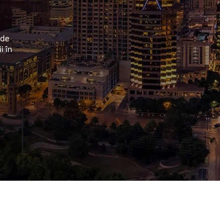
 de
i în