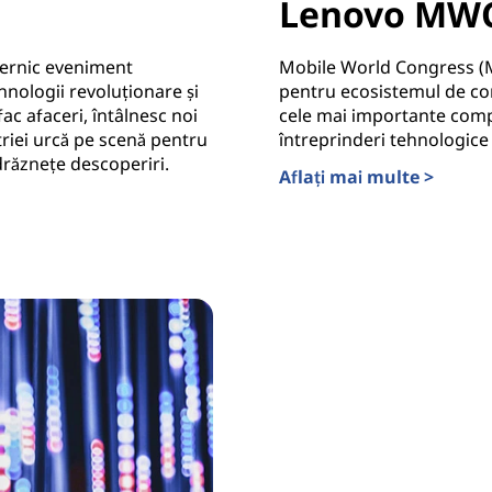
Lenovo MW
ternic eveniment
Mobile World Congress (M
hnologii revoluționare și
pentru ecosistemul de cone
fac afaceri, întâlnesc noi
cele mai importante compa
triei urcă pe scenă pentru
întreprinderi tehnologice
ndrăznețe descoperiri.
Aflați mai multe >