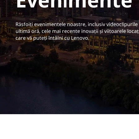
p
r
i
Răsfoiți evenimentele noastre, inclusiv videoclipurile
n
ultimă oră, cele mai recente inovații și viitoarele locați
c
care vă puteți întâlni cu Lenovo.
i
p
a
l