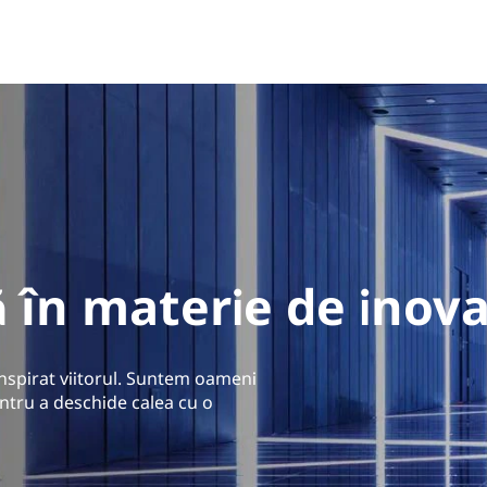
 în materie de inov
nspirat viitorul. Suntem oameni
entru a deschide calea cu o