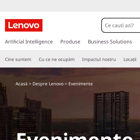
E
v
e
S
a
Artificial Intelligence
Produse
Business Solutions
n
l
t
i
Cine suntem
Cu ce ne ocupăm
Impactul nostru
Locații
l
a
m
c
o
e
Acasă
>
Despre Lenovo
> Evenimente
n
ț
n
i
n
t
u
t
e
Evenimente
u
l