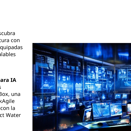
cubra
ctura con
equipadas
alables
para IA
s
Box, una
kAgile
con la
ct Water