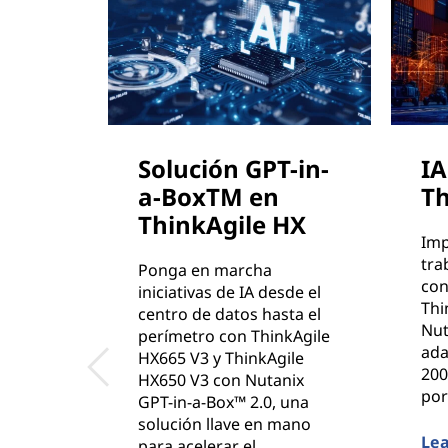
Solución GPT-in-
IA
a-BoxTM en
Th
ThinkAgile HX
Imp
tra
Ponga en marcha
con
iniciativas de IA desde el
Thi
centro de datos hasta el
Nut
perímetro con ThinkAgile
ada
HX665 V3 y ThinkAgile
200
HX650 V3 con Nutanix
por
GPT-in-a-Box™ 2.0, una
solución llave en mano
Le
para acelerar el