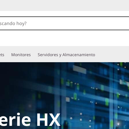
ets
Monitores
Servidores y Almacenamiento
erie HX