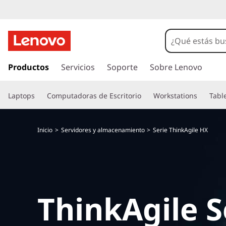
I
r
Productos
Servicios
Soporte
Sobre Lenovo
a
l
Laptops
Computadoras de Escritorio
Workstations
Tabl
c
o
n
Inicio
Servidores y almacenamiento
Serie ThinkAgile HX
t
e
n
i
d
o
ThinkAgile S
p
r
i