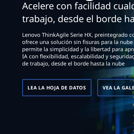
Acelere con facilidad cual
n
c
trabajo, desde el borde h
i
p
a
Lenovo ThinkAgile Serie HX, preintegrado c
l
ofrece una solución sin fisuras para la nub
permite la simplicidad y la libertad para ap
IA con flexibilidad, escalabilidad y segurid
de trabajo, desde el borde hasta la nube
LEA LA HOJA DE DATOS
VEA LA GAL