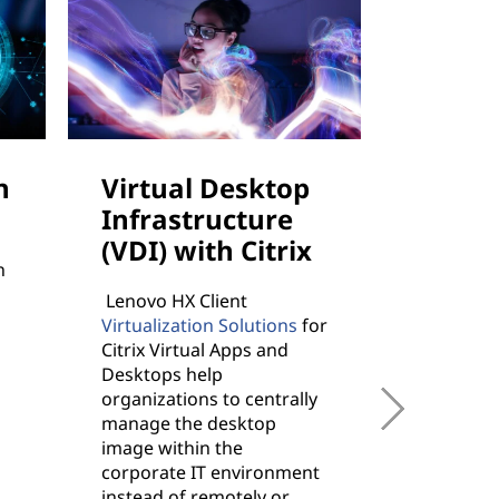
n
Virtual Desktop
Analyt
Infrastructure
SAP 
(VDI) with Citrix
n
ThinkAgil
rapid-resp
Lenovo HX Client
service an
Virtualization Solutions
for
reporting,
Citrix Virtual Apps and
helping t
Desktops help
business 
organizations to centrally
flexibilit
manage the desktop
critical 
image within the
workload
corporate IT environment
instead of remotely or