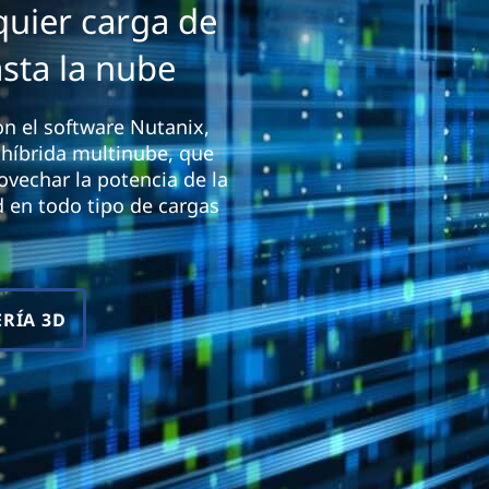
quier carga de
asta la nube
on el software Nutanix,
e híbrida multinube, que
rovechar la potencia de la
ad en todo tipo de cargas
ERÍA 3D