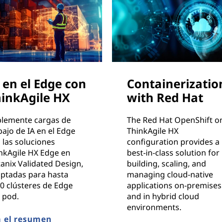
 en el Edge con
Containerizatio
inkAgile HX
with Red Hat
lemente cargas de
The Red Hat OpenShift o
bajo de IA en el Edge
ThinkAgile HX
 las soluciones
configuration provides a
nkAgile HX Edge en
best-in-class solution for
anix Validated Design,
building, scaling, and
ptadas para hasta
managing cloud-native
0 clústeres de Edge
applications on-premises
 pod.
and in hybrid cloud
environments.
a el resumen