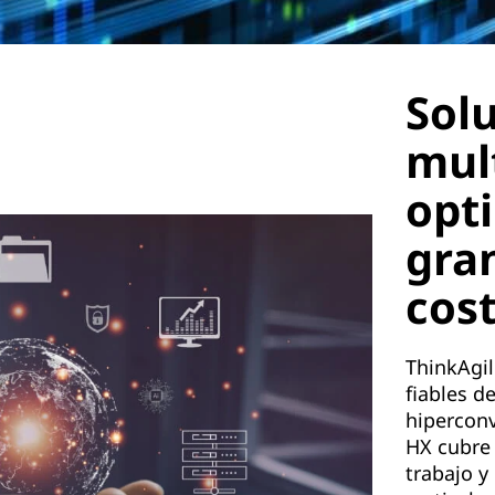
Solu
mul
opt
gran
cos
ThinkAgil
fiables de
hiperconv
HX cubre
trabajo y