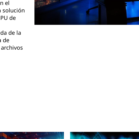
n el
a solución
GPU de
ida de la
a de
 archivos