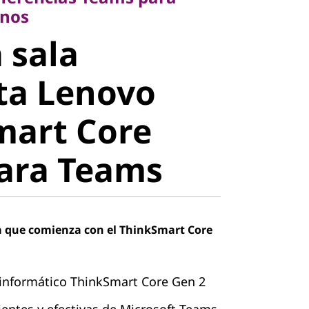
sala
anos
 sala
a Lenovo
ta Lenovo
art Core
mart Core
ara Teams
ara Teams
a que comienza con el ThinkSmart Core
informático ThinkSmart Core Gen 2