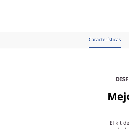
r
t
C
o
Características
r
e
G
DISF
e
Mej
n
2
El kit 
p