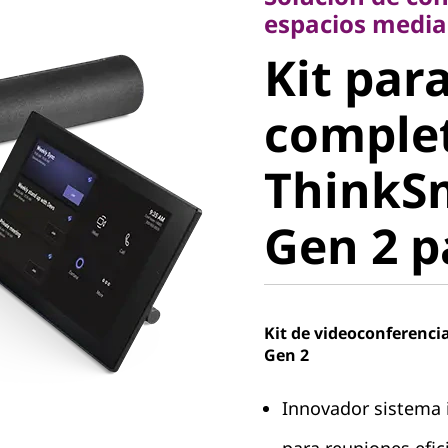
Kit para 
espacios medi
Kit para
complet
comple
ThinkSm
ThinkS
Gen 2 p
Gen 2 p
Kit de videoconferenci
Gen 2
Innovador sistema 