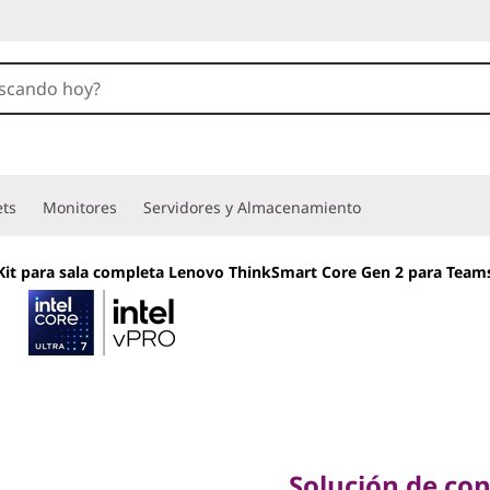
ets
Monitores
Servidores y Almacenamiento
Kit para sala completa Lenovo ThinkSmart Core Gen 2 para Team
Solución de confe
espacios mediano
Solución de co