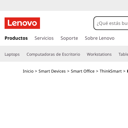
K
i
t
I
r
Productos
Servicios
Soporte
Sobre Lenovo
d
a
l
e
Laptops
Computadoras de Escritorio
Workstations
Tabl
c
o
s
n
Inicio
>
Smart Devices
>
Smart Office
>
ThinkSmart
>
t
a
e
n
l
i
d
a
o
p
c
r
i