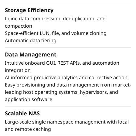
recuperación con protección de datos
consecuente con la aplicación.
Storage Efficiency
Logre continuidad de la empresa y rápida
Inline data compression, deduplication, and
recuperación de desastres con nula pérdida
compaction
de datos y nulo tiempo de inactividad.
Space-efficient LUN, file, and volume cloning
Automatic data tiering
Data Management
Intuitive onboard GUI, REST APIs, and automation
integration
AI-informed predictive analytics and corrective action
Easy provisioning and data management from market-
leading host operating systems, hypervisors, and
application software
Scalable NAS
Large-scale single namespace management with local
and remote caching