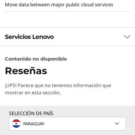
Move data between major public cloud services
Servicios Lenovo
Contenido no disponible
Servicios de Soluciones
Reseñas
Diseñe la mejor estrategia para su empresa.
Trabajaremos con usted para hallar la solución
¡UPS! Parece que no tenemos información que
correcta para sus exclusivas necesidades
mostrar en esta sección.
empresariales.
Más información
SELECCIÓN DE PAÍS
PARAGUAY
Servicios de Implementación