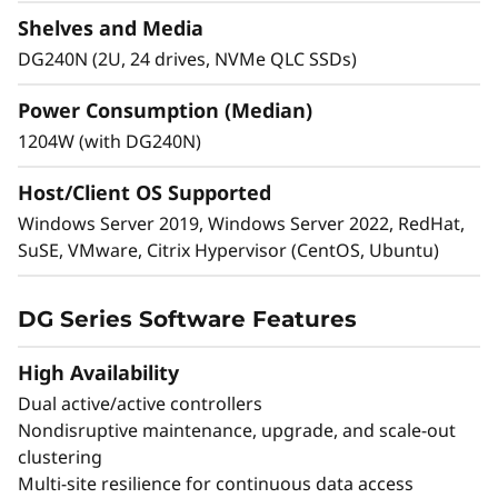
Shelves and Media
DG240N (2U, 24 drives, NVMe QLC SSDs)
Power Consumption (Median)
1204W (with DG240N)
Host/Client OS Supported
Windows Server 2019, Windows Server 2022, RedHat,
SuSE, VMware, Citrix Hypervisor (CentOS, Ubuntu)
Protección avanzada de datos
El anti-ransomware líder del sector protege su
DG Series Software Features
información sensible in-situ y en la nube.
High Availability
Autenticación de múltiples factores y control
de acceso basados en roles.
Dual active/active controllers
Protección autónoma contra ransomware
Nondisruptive maintenance, upgrade, and scale-out
con detección preventiva contra ataques.
clustering
Simplifique las copias de seguridad y la
Multi-site resilience for continuous data access