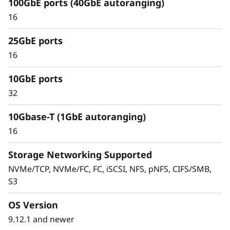
100GbE ports (40GbE autoranging)
16
25GbE ports
Amplíe la capacidad y el rendimiento
16
Amplíe fácilmente la capacidad y elimine silos
10GbE ports
de datos y migraciones de datos. Combine
32
flash de rendimiento, flash de capacidad y
almacenamiento híbrido, a través de SAN, NAS
10Gbase-T (1GbE autoranging)
y almacenamiento de objetos, en un único
16
'cluster' (conjunto).
Storage Networking Supported
Cluster 2 de 24 nodos (12 pares de alta
NVMe/TCP, NVMe/FC, FC, iSCSI, NFS, pNFS, CIFS/SMB,
disponibilidad).
S3
Gestione contenedores NAS ampliables
masivamente de hasta 20 PB y 400.000
OS Version
millones de archivos con un único espacio de
9.12.1 and newer
nombre.