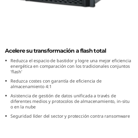
m
D
G
S
ThinkSystem Serie DG Flash Total
e
Acelere su transformación a flash total
Reduzca el espacio de bastidor y logre una mejor eficiencia
r
energética en comparación con los tradicionales conjuntos
'flash'
i
Reduzca costes con garantía de eficiencia de
almacenamiento 4:1
e
Asistencia de gestión de datos unificada a través de
diferentes medios y protocolos de almacenamiento, in-situ
A
o en la nube
Seguridad líder del sector y protección contra ransomware
l
l