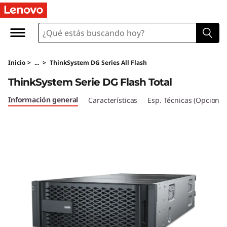
T
h
i
Inicio
>
...
>
ThinkSystem DG Series All Flash
n
ThinkSystem Serie DG Flash Total
k
Información general
Características
Esp. Técnicas (Opcional
S
y
s
t
e