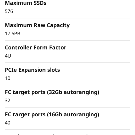
Reduzca el espacio de bastidor y logre una
Maximum SSDs
mejor eficiencia energética en comparación
576
con los tradicionales conjuntos 'flash'
Concrete ahorros todavía mayores con una
Maximum Raw Capacity
eficiencia de almacenamiento 4:1
17.6PB
garantizada para cargas de trabajo SAN y
fácil organización en niveles de 'cold data'
Controller Form Factor
(datos fríos) en la nube.
4U
PCIe Expansion slots
10
FC target ports (32Gb autoranging)
32
FC target ports (16Gb autoranging)
40