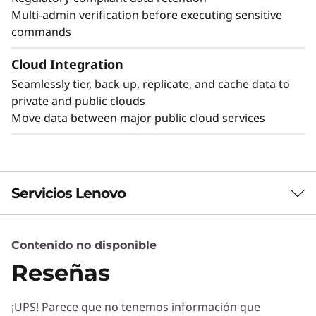
Multi-admin verification before executing sensitive
commands
Cloud Integration
Seamlessly tier, back up, replicate, and cache data to
private and public clouds
Move data between major public cloud services
Servicios Lenovo
Contenido no disponible
Servicios de Soluciones
Reseñas
Diseñe la mejor estrategia para su empresa.
Trabajaremos con usted para hallar la solución
¡UPS! Parece que no tenemos información que
correcta para sus exclusivas necesidades