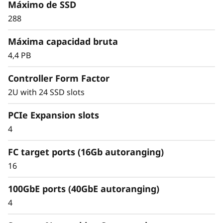
Reduzca el espacio de bastidor y logre una
Máximo de SSD
mejor eficiencia energética en comparación
288
con los tradicionales conjuntos 'flash'
Concrete ahorros todavía mayores con una
Máxima capacidad bruta
eficiencia de almacenamiento 4:1
4,4 PB
garantizada para cargas de trabajo SAN y
fácil organización en niveles de 'cold data'
Controller Form Factor
(datos fríos) en la nube.
2U with 24 SSD slots
PCIe Expansion slots
4
FC target ports (16Gb autoranging)
16
100GbE ports (40GbE autoranging)
4