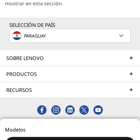
mostrar en esta sección.
empresariales.
Más información
SELECCIÓN DE PAÍS
PARAGUAY
Servicios de Implementación
Acelere su tiempo de llegada a la productividad. Le
ayudaremos a simplificar la implementación de nuevas
SOBRE LENOVO
tecnologías para que pueda concentrarse en su
empresa.
PRODUCTOS
Más información
RECURSOS
Servicios de Asistencia
Proteja su inversión en TI. Nuestros expertos están
listos para ayudar, en todo el mundo y durante todo el
© 2026 Lenovo. Todos los derechos reservados.
Modelos
día: 24/7/365.
Privacidad
Mapa del Sitio