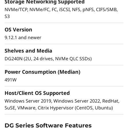
Storage Networking Supported
NVMe/TCP, NVMe/FC, FC, iSCSI, NFS, pNFS, CIFS/SMB,
Amplíe la capacidad y el rendimiento
S3
Amplíe fácilmente la capacidad y elimine silos
OS Version
de datos y migraciones de datos. Combine
9.12.1 and newer
flash de rendimiento, flash de capacidad y
almacenamiento híbrido, a través de SAN, NAS
Shelves and Media
y almacenamiento de objetos, en un único
DG240N (2U, 24 drives, NVMe QLC SSDs)
'cluster' (conjunto).
Power Consumption (Median)
Cluster 2 de 24 nodos (12 pares de alta
491W
disponibilidad).
Gestione contenedores NAS ampliables
Host/Client OS Supported
masivamente de hasta 20 PB y 400.000
Windows Server 2019, Windows Server 2022, RedHat,
millones de archivos con un único espacio de
SuSE, VMware, Citrix Hypervisor (CentOS, Ubuntu)
nombre.
DG Series Software Features