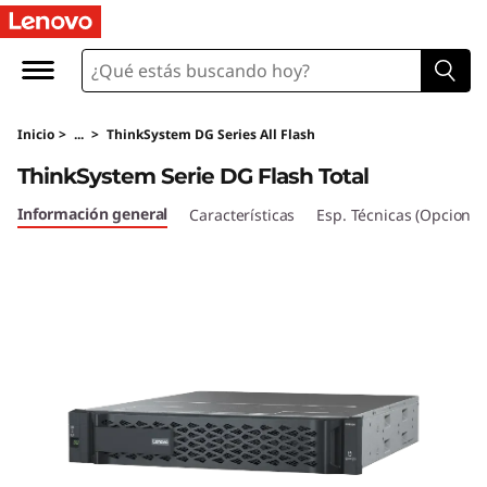
T
h
i
Inicio
>
...
>
ThinkSystem DG Series All Flash
n
ThinkSystem Serie DG Flash Total
k
Información general
Características
Esp. Técnicas (Opcional
S
y
s
t
e