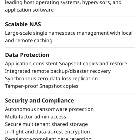
leading host operating systems, hypervisors, and
de datos y nulo tiempo de inactividad.
application software
Scalable NAS
Large-scale single namespace management with local
and remote caching
Data Protection
Application-consistent Snapshot copies and restore
Integrated remote backup/disaster recovery
Synchronous zero-data-loss replication
Tamper-proof Snapshot copies
Security and Compliance
Autonomous ransomware protection
Multi-factor admin access
Secure multitenant shared storage
In-flight and data-at-rest encryption
Regulatory-compliant data retention