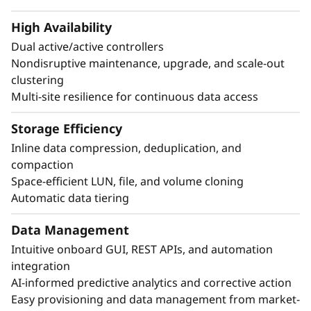
High Availability
Dual active/active controllers
Nondisruptive maintenance, upgrade, and scale-out
clustering
Multi-site resilience for continuous data access
Protección avanzada de datos
El anti-ransomware líder del sector protege su
Storage Efficiency
información sensible in-situ y en la nube.
Inline data compression, deduplication, and
compaction
Autenticación de múltiples factores y control
Space-efficient LUN, file, and volume cloning
de acceso basados en roles.
Automatic data tiering
Protección autónoma contra ransomware
con detección preventiva contra ataques.
Data Management
Simplifique las copias de seguridad y la
Intuitive onboard GUI, REST APIs, and automation
recuperación con protección de datos
integration
consecuente con la aplicación.
AI-informed predictive analytics and corrective action
Logre continuidad de la empresa y rápida
Easy provisioning and data management from market-
recuperación de desastres con nula pérdida