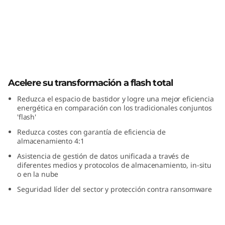
m
S
e
r
ThinkSystem Serie DG Flash Total
i
Acelere su transformación a flash total
Reduzca el espacio de bastidor y logre una mejor eficiencia
e
energética en comparación con los tradicionales conjuntos
'flash'
D
Reduzca costes con garantía de eficiencia de
almacenamiento 4:1
G
Asistencia de gestión de datos unificada a través de
diferentes medios y protocolos de almacenamiento, in-situ
F
o en la nube
Seguridad líder del sector y protección contra ransomware
l
a