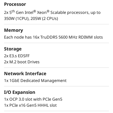
i
Processor
ofrecerle el máximo rendimiento en un centro
-
de datos de las mismas dimensiones.
th
®
®
2x 5
Gen Intel
Xeon
Scalable processors, up to
Optimizado para cargas de trabajo que
350W (1CPU), 205W (2 CPUs)
N
precisan muy escaso almacenamiento y
compatibilidad con PCIe. El The ThinkSystem
Memory
o
SD530 V3 es ideal para múltiples aplicaciones,
Each node has 16x TruDDR5 5600 MHz RDIMM slots
como procesamiento de cantidades masivas
d
de datos transaccionales y aumentar la
Storage
densidad de la máquina virtual para
o
2x E3.s EDSFF
aplicaciones cloud.
2x M.2 boot Drives
d
Network Interface
e
1x 1GbE Dedicated Management
A
I/O Expansion
l
1x OCP 3.0 slot with PCIe Gen5
1x PCIe x16 Gen5 HHHL slot
t