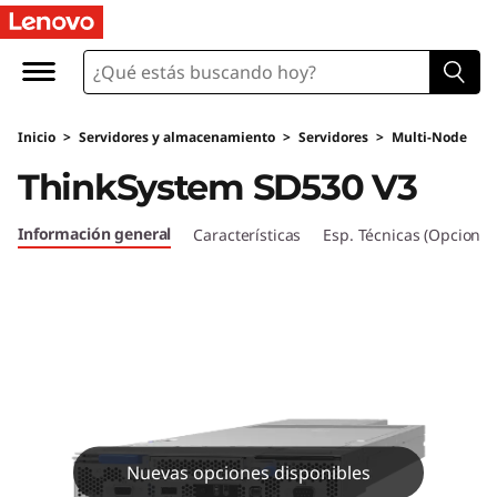
T
h
i
Inicio
>
Servidores y almacenamiento
>
Servidores
>
Multi-Node
n
ThinkSystem SD530 V3
k
Información general
Características
Esp. Técnicas (Opcional
S
y
s
t
e
Nuevas opciones disponibles