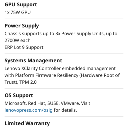
GPU Support
a
1x 75W GPU
D
Power Supply
Optimización flexible de cargas de trabajo
e
Chassis supports up to 3x Power Supply Units, up to
El formato modular multinodo del SD530 V3
2700W each
aumenta la flexibilidad de su espacio en
n
ERP Lot 9 Support
bastidor. Comience con un nodo y haga
ampliación horizontal a medida que lo
s
Systems Management
necesite; puede combinar nodos en el mismo
Lenovo XClarity Controller embedded management
i
chasis para satisfacer sus necesidades de
with Platform Firmware Resiliency (Hardware Root of
procesamiento.
d
Trust), TPM 2.0
Con el doble de densidad, los clientes de COLO
y proveedores de servicio cloud pueden
a
OS Support
aumentar fácilmente el número de usuarios
Microsoft, Red Hat, SUSE, VMware. Visit
aumentando la densidad de la máquina virtual
d
lenovopress.com/osig
for details.
en dimensiones reducidas.
Limited Warranty