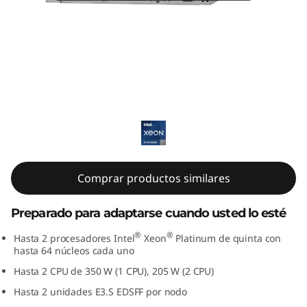
m
S
D
5
ThinkSystem SD530 V3
3
0
V
Comprar productos similares
3
Preparado para adaptarse cuando usted lo esté
:
®
®
Hasta 2 procesadores Intel
Xeon
Platinum de quinta con
hasta 64 núcleos cada uno
S
Hasta 2 CPU de 350 W (1 CPU), 205 W (2 CPU)
e
Hasta 2 unidades E3.S EDSFF por nodo