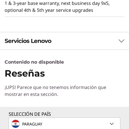
1 & 3-year base warranty, next business day 9x5,
optional 4th & 5th year service upgrades
Servicios Lenovo
Contenido no disponible
Servicios de Soluciones
Eficiencia y rendimiento
Reseñas
Diseñe la mejor estrategia para su empresa.
El ThinkSystem SD530 V3 está diseñad
Trabajaremos con usted para hallar la solución
térmicamente para ofrecer eficiencia y
¡UPS! Parece que no tenemos información que
correcta para sus exclusivas necesidades
rendimiento. Con características térmicas
mostrar en esta sección.
empresariales.
optimizadas para 1U y el doble de densidad de
Más información
núcleos, proporciona una eficiente potencia de
procesamiento y reduce el OPEX.
SELECCIÓN DE PAÍS
Las grandes empresas y las aplicaciones de
PARAGUAY
Servicios de Implementación
computación de alto rendimiento pueden