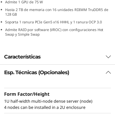
Admite 1 GPU de 75 W
r
Hasta 2 TB de memoria con 16 unidades RDIMM TruDDR5 de
128 GB
v
Soporta 1 ranura PCIe Gen5 x16 HHHL y 1 ranura OCP 3.0
i
Admite RAID por software (VROC) con configuraciones Hot
Swap y Simple Swap
d
o
Características
r
M
Esp. Técnicas (Opcionales)
Potencia de procesamiento de alta
densidad
u
El SD530 V3 es un servidor denso multinodo de
l
Form Factor/Height
1U y media anchura (nodo) con hasta dos
®
1U half-width multi-node dense server (node)
procesadores Intel
Xeon Scalable de 64
t
4 nodes can be installed in a 2U enclosure
núcleos. Proporciona el doble de densidad de
núcleos que un servidor 1U estándar para