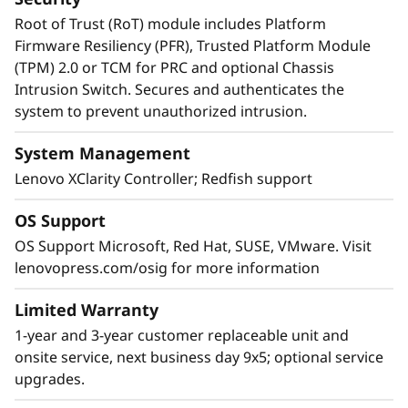
Root of Trust (RoT) module includes Platform
Firmware Resiliency (PFR), Trusted Platform Module
(TPM) 2.0 or TCM for PRC and optional Chassis
Intrusion Switch. Secures and authenticates the
system to prevent unauthorized intrusion.
System Management
Lenovo XClarity Controller; Redfish support
OS Support
OS Support Microsoft, Red Hat, SUSE, VMware. Visit
lenovopress.com/osig for more information
RAS extremo, seguridad superior
Limited Warranty
El SR850 V3 está en lo más alto de la lista RAS
1-year and 3-year customer replaceable unit and
(fiabilidad, disponibilidad y capacidad de
onsite service, next business day 9x5; optional service
servicio). Funciones como el análisis predictivo
upgrades.
de fallos, la detección de errores, la reparación