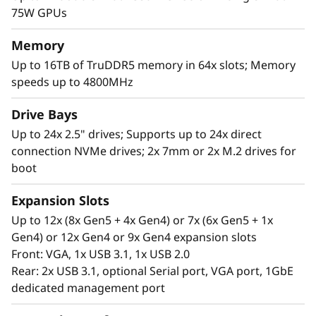
c
como SAP HANA, bases de datos, análisis,
75W GPUs
ERP/CRM, aplicaciones intensivas de GPU
a
como IA/ML y modelado 3D; empoderando
Memory
con ello a su organización para adquirir
l
Up to 16TB of TruDDR5 memory in 64x slots; Memory
información relevante rápidamente.
speeds up to 4800MHz
S
*Comparado con ThinkSystem SR850 V2
Drive Bays
e
Up to 24x 2.5" drives; Supports up to 24x direct
connection NVMe drives; 2x 7mm or 2x M.2 drives for
r
boot
v
Expansion Slots
e
Up to 12x (8x Gen5 + 4x Gen4) or 7x (6x Gen5 + 1x
Gen4) or 12x Gen4 or 9x Gen4 expansion slots
r
Front: VGA, 1x USB 3.1, 1x USB 2.0
Rear: 2x USB 3.1, optional Serial port, VGA port, 1GbE
dedicated management port