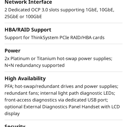
Network Interface
Alto rendimiento en formato 2U
2 Dedicated OCP 3.0 slots supporting 1GbE, 10GbE,
25GbE or 100GbE
El Lenovo ThinkSystem SR850 V3 admite 128
cores de CPU más*, 4 TB más de capacidad* y
HBA/RAID Support
ofrece un 50 % más de ancho de banda* con la
Support for ThinkSystem PCIe RAID/HBA cards
memoria DDR5 más reciente. La nueva
tecnología PCIe Gen5 elimina los cuellos de
Power
botella desde las ranuras de ampliación hasta
las unidades NVMe. El SR850 V3 añade una
2x Platinum or Titanium hot-swap power supplies;
ranura OCP 3.0 adicional y cinco ranuras PCIe
N+N redundancy supported
más*. Con soporte para un máximo de dos
High Availability
GPU de nivel empresarial, 24 unidades NVMe
de conexión directa, puedes dotar a tu
PFA; hot-swap/redundant drives and power supplies;
organización de tecnologías que generan un
redundant fans; internal light path diagnostic LEDs;
rendimiento excepcional y de los recursos
front-access diagnostics via dedicated USB port;
necesarios para cargas de trabajo de nivel
optional External Diagnostics Panel Handset with LCD
empresarial.
display
*Comparado con ThinkSystem SR850 V2
Security