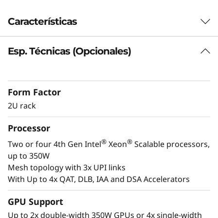
s
Características
i
o
Esp. Técnicas (Opcionales)
Preparado para cargas de trabajo de
próxima generación
n
El SR850 V3 puede ampliarse de dos a cuatro
Form Factor
-
®
®
ª
procesadores Intel
Xeon
Scalable de 4.
2U rack
generación y hasta dos GPU de nivel
C
empresarial. Con soporte para PCIe Gen5, el
Processor
SR850 V3 admite un 33 % más* de conexiones
r
directas, con unidades NVMe preparadas para
®
®
Two or four 4th Gen Intel
Xeon
Scalable processors,
Gen4 y Gen5, y ampliación del almacenamiento
i
up to 350W
de hasta 24 unidades de 2,5" + dos de 7 mm o
Mesh topology with 3x UPI links
t
dos M.2.
With Up to 4x QAT, DLB, IAA and DSA Accelerators
El SR850 V3 maneja sin problemas
i
virtualización empresarial, consolidación de
GPU Support
cargas de trabajo, computación en memoria
Up to 2x double-width 350W GPUs or 4x single-width