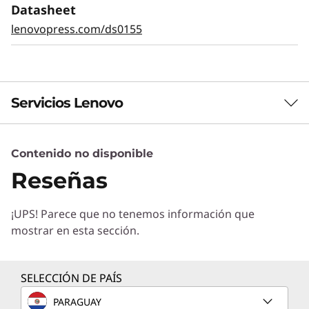
automática y los diagnósticos Light Path
Datasheet
facilitan la identificación de fallos. XClarity
lenovopress.com/ds0155
proporciona una gestión sencilla y
estandarizada, reduce el tiempo de
aprovisionamiento en un 95 % en comparación
con las operaciones manuales. ThinkShield
protege tu negocio con cada producto, desde
Servicios Lenovo
el desarrollo hasta la retirada.
Contenido no disponible
Servicios de Soluciones
Reseñas
Diseñe la mejor estrategia para su empresa.
Trabajaremos con usted para hallar la solución
¡UPS! Parece que no tenemos información que
correcta para sus exclusivas necesidades
mostrar en esta sección.
empresariales.
Más información
SELECCIÓN DE PAÍS
PARAGUAY
Servicios de Implementación