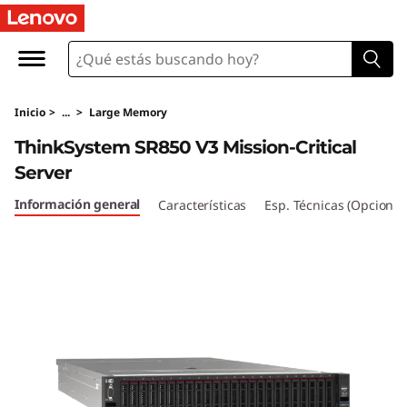
T
h
i
Inicio
>
...
>
Large Memory
n
ThinkSystem SR850 V3 Mission-Critical
k
Server
S
Información general
Características
Esp. Técnicas (Opcional
y
s
t
e