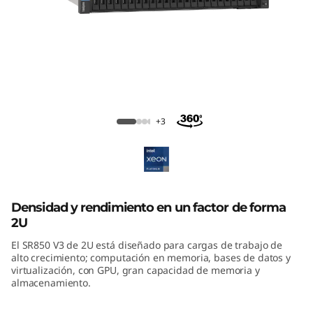
m
S
R
8
ThinkSystem SR850 V3 Mission-Critical
5
Server
+3
0
V
3
Densidad y rendimiento en un factor de forma
2U
M
El SR850 V3 de 2U está diseñado para cargas de trabajo de
alto crecimiento; computación en memoria, bases de datos y
i
virtualización, con GPU, gran capacidad de memoria y
almacenamiento.
s