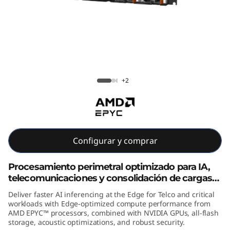
E
4
5
5
ThinkEdge SE455 V3
+2
V
3
E
Configurar y comprar
d
Procesamiento perimetral optimizado para IA,
g
telecomunicaciones y consolidación de cargas
de trabajo
e
Deliver faster AI inferencing at the Edge for Telco and critical
workloads with Edge-optimized compute performance from
AMD EPYC™ processors, combined with NVIDIA GPUs, all-flash
A
storage, acoustic optimizations, and robust security.