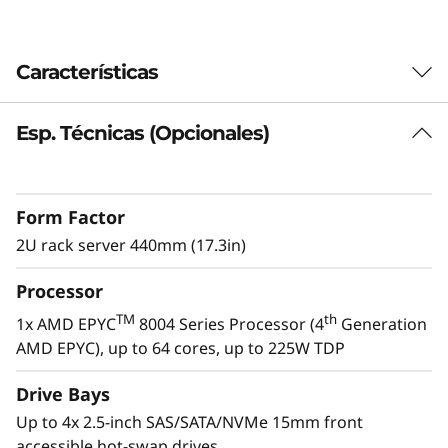
I
y
Características
s
Esp. Técnicas (Opcionales)
Edge-optimized processing for AI
e
inferencing
r
The ThinkEdge SE455i V3 powered by AMD
Form Factor
EPYC™ 8004 Processor brings Zen4c
v
technology to the Edge. With up to 64 cores
2U rack server 440mm (17.3in)
and 2x NVIDIA L40S GPUs, this system
i
accelerates AI inferencing, enabling real-time
Processor
insights for retail, manufacturing, and Telco
d
TM
th
1x AMD EPYC
8004 Series Processor (4
Generation
environments.
AMD EPYC), up to 64 cores, up to 225W TDP
o
Drive Bays
r
Up to 4x 2.5-inch SAS/SATA/NVMe 15mm front
accessible hot-swap drives