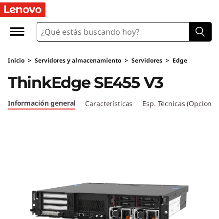
T
h
i
Inicio
>
Servidores y almacenamiento
>
Servidores
>
Edge
n
ThinkEdge SE455 V3
k
Información general
Características
Esp. Técnicas (Opcional
E
d
g
e
S