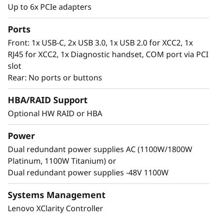
las normas NEBS e incluso dispone de
Up to 6x PCIe adapters
c
filtración de aire con un sensor para detectar
si el filtro está obstruido.
Ports
i
Front: 1x USB-C, 2x USB 3.0, 1x USB 2.0 for XCC2, 1x
ó
RJ45 for XCC2, 1x Diagnostic handset, COM port via PCI
slot
n
Rear: No ports or buttons
d
HBA/RAID Support
Optional HW RAID or HBA
e
Power
c
Dual redundant power supplies AC (1100W/1800W
a
Platinum, 1100W Titanium) or
Dual redundant power supplies -48V 1100W
r
Systems Management
g
Lenovo XClarity Controller