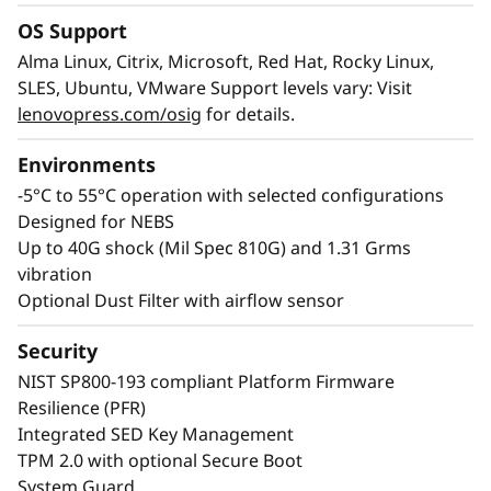
a
OS Support
s
Alma Linux, Citrix, Microsoft, Red Hat, Rocky Linux,
SLES, Ubuntu, VMware Support levels vary: Visit
d
lenovopress.com/osig
for details.
e
Environments
-5°C to 55°C operation with selected configurations
t
Designed for NEBS
r
Up to 40G shock (Mil Spec 810G) and 1.31 Grms
vibration
a
Optional Dust Filter with airflow sensor
b
Security
Seguridad de propiedades y datos
NIST SP800-193 compliant Platform Firmware
a
En el perímetro, sus bienes y sus datos son
Resilience (PFR)
más vulnerables. El ThinkEdge SE455 V3 incluye
j
Integrated SED Key Management
un marco y una cubierta superior de seguridad
TPM 2.0 with optional Secure Boot
con cerradura y puede anclarse al bastidor con
o
System Guard