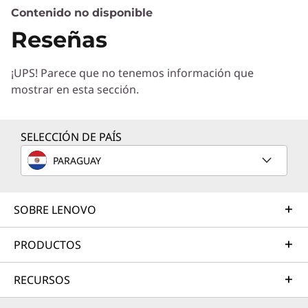
Contenido no disponible
Servicios de Soluciones
Reseñas
Diseñe la mejor estrategia para su empresa.
Trabajaremos con usted para hallar la solución
¡UPS! Parece que no tenemos información que
correcta para sus exclusivas necesidades
mostrar en esta sección.
empresariales.
Más información
SELECCIÓN DE PAÍS
PARAGUAY
Servicios de Implementación
Acelere su tiempo de llegada a la productividad. Le
ayudaremos a simplificar la implementación de nuevas
SOBRE LENOVO
tecnologías para que pueda concentrarse en su
empresa.
PRODUCTOS
Más información
RECURSOS