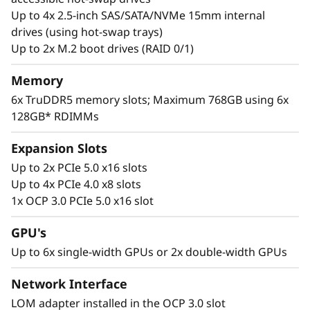
d
Up to 4x 2.5-inch SAS/SATA/NVMe 15mm internal
e
drives (using hot-swap trays)
Up to 2x M.2 boot drives (RAID 0/1)
c
Memory
o
6x TruDDR5 memory slots; Maximum 768GB using 6x
128GB* RDIMMs
n
Prepárese para las condiciones más
Expansion Slots
s
exigentes
Up to 2x PCIe 5.0 x16 slots
o
Al combinar la excelencia de Lenovo en
Up to 4x PCIe 4.0 x8 slots
ingeniería de hardware y software, el
1x OCP 3.0 PCIe 5.0 x16 slot
l
ThinkEdge SE455 V3 puede funcionar en los
entornos más exigentes. Puede funcionar a
GPU's
i
una temperatura de hasta 55 °C con
Up to 6x single-width GPUs or 2x double-width GPUs
alimentación de CA o CC para situaciones muy
d
exigentes o a 40 dBA para uso más relajado.
Network Interface
a
Este versátil sistema también puede cumplir
LOM adapter installed in the OCP 3.0 slot