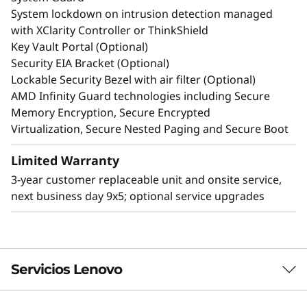
una llave de seguridad para impedir el robo
System lockdown on intrusion detection managed
material. La protección de los datos incluye el
with XClarity Controller or ThinkShield
uso de unidades SSD SED, TPM 2.0 con
Key Vault Portal (Optional)
arranque seguro y el fiable controlador
Security EIA Bracket (Optional)
XClarity, que puede iniciar un bloqueo del
Lockable Security Bezel with air filter (Optional)
sistema en caso de que se activen los sensores
AMD Infinity Guard technologies including Secure
antimanipulación.
Memory Encryption, Secure Encrypted
Virtualization, Secure Nested Paging and Secure Boot
Limited Warranty
3-year customer replaceable unit and onsite service,
next business day 9x5; optional service upgrades
Servicios Lenovo