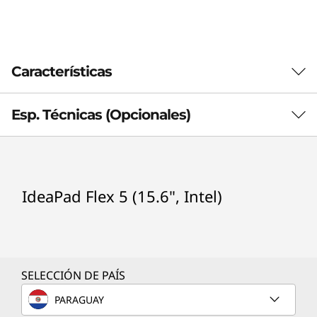
t
e
Características
l
)
Esp. Técnicas (Opcionales)
Procesador (opcionales)
IdeaPad Flex 5 (15.6", Intel)
®
Intel
Core™ i3-1115G4
®
Intel
Core™ i5-1135G7
®
Intel
Core™ i7-1165G7
®
Intel
Core™ i3-1005G1
SELECCIÓN DE PAÍS
®
Intel
Core™ i5-1035G1
®
PARAGUAY
Intel
Core™ i7-1065G7