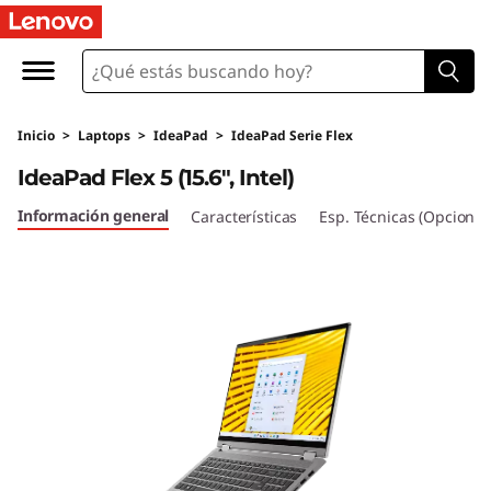
I
d
e
Inicio
>
Laptops
>
IdeaPad
>
IdeaPad Serie Flex
a
IdeaPad Flex 5 (15.6", Intel)
P
Información general
Características
Esp. Técnicas (Opcional
a
d
F
l
e