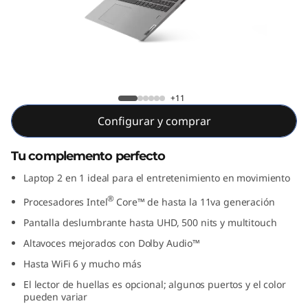
x
5
(
1
IdeaPad Flex 5 (15.6", Intel)
+11
5
Configurar y comprar
.
Tu complemento perfecto
6
Laptop 2 en 1 ideal para el entretenimiento en movimiento
®
"
Procesadores Intel
Core™ de hasta la 11va generación
Pantalla deslumbrante hasta UHD, 500 nits y multitouch
,
Altavoces mejorados con Dolby Audio™
I
Hasta WiFi 6 y mucho más
El lector de huellas es opcional; algunos puertos y el color
n
pueden variar