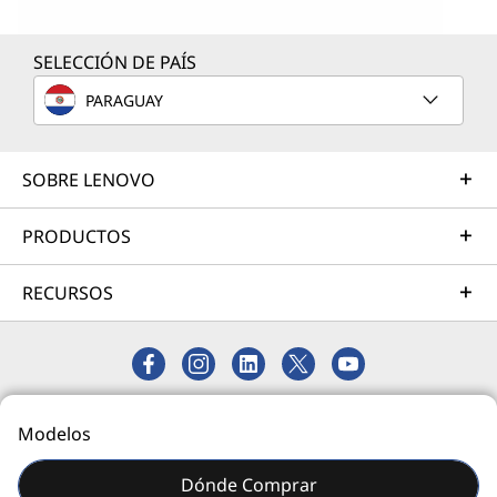
SELECCIÓN DE PAÍS
PARAGUAY
Revoluciona la informática con IA de
Lenovo
Esta no es solo otra PC: es un dispositivo
SOBRE LENOVO
revolucionario. Equipada con procesadores
Intel® Core™ Ultra serie H y una unidad de
PRODUCTOS
procesamiento neural (NPU) de 13 billones de
operaciones por segundo (TOPS), IdeaPad Pro
RECURSOS
5i acelera las aplicaciones que requieren
mucha computación y las tareas impulsadas
por IA, se sintoniza con tus necesidades, sabe
cuándo estás cerca y mantiene tus datos
© 2026 Lenovo. Todos los derechos reservados.
seguros.
Modelos
Privacidad
Mapa del Sitio
Dónde Comprar