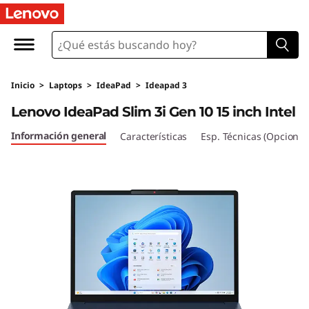
L
e
n
Inicio
>
Laptops
>
IdeaPad
>
Ideapad 3
o
Lenovo IdeaPad Slim 3i Gen 10 15 inch Intel
v
Información general
Características
Esp. Técnicas (Opcional
o
I
d
e
a