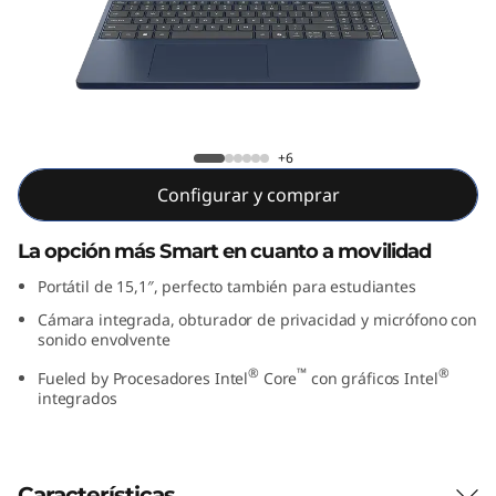
P
a
d
S
Lenovo IdeaPad Slim 3i Gen 10 15 inch
+6
l
Intel
Configurar y comprar
i
La opción más Smart en cuanto a movilidad
m
Portátil de 15,1″, perfecto también para estudiantes
Cámara integrada, obturador de privacidad y micrófono con
3
sonido envolvente
i
®
™
®
Fueled by Procesadores Intel
Core
con gráficos Intel
integrados
G
e
Características