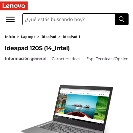
I
d
e
Inicio
>
Laptops
>
IdeaPad
>
IdeaPad 1
a
Ideapad 120S (14_Intel)
P
Información general
Características
Esp. Técnicas (Opcional
a
d
1
2
0