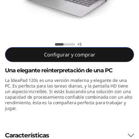
s
(
1
4
Ideapad 120S (14_Intel)
+5
"
Configurar y comprar
,
Una elegante reinterpretación de una PC
I
La IdeaPad 120s es una versión moderna y elegante de una
PC. Es perfecta para las tareas diarias, y la pantalla HD tiene
n
un aspecto increíble. Si estás buscando una solución con una
capacidad de procesamiento confiable combinada con un alto
rendimiento, ésta es la compañera perfecta para trabajar y
t
jugar.
e
l
Características