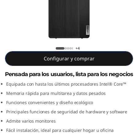
e
M
7
0
ThinkCentre M70t
+4
t
Configurar y comprar
T
Pensada para los usuarios, lista para los negocios
o
Equipada con hasta los últimos procesadores Intel® Core™
w
Memoria rápida para multitarea y datos pesados
Funciones convenientes y diseño ecológico
e
Principales funciones de seguridad de hardware y software
r
Admite varios monitores
(
Fácil instalación, ideal para cualquier hogar u oficina