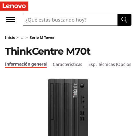
T
h
i
Inicio
>
...
>
Serie M Tower
n
ThinkCentre M70t
k
Información general
Características
Esp. Técnicas (Opcional
C
e
n
t
r