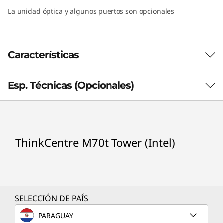
I
La unidad óptica y algunos puertos son opcionales
n
t
Características
e
Esp. Técnicas (Opcionales)
l
)
Processor
ThinkCentre M70t Tower (Intel)
th
®
Up to 10
Gen Intel
Core™ i9
Operating System
Windows 10 Home 64
Windows 10 Pro 64 - Lenovo recommends
SELECCIÓN DE PAÍS
Windows 10 Pro for businessWindows 10 IoT
PARAGUAY
Enterprise LTSC