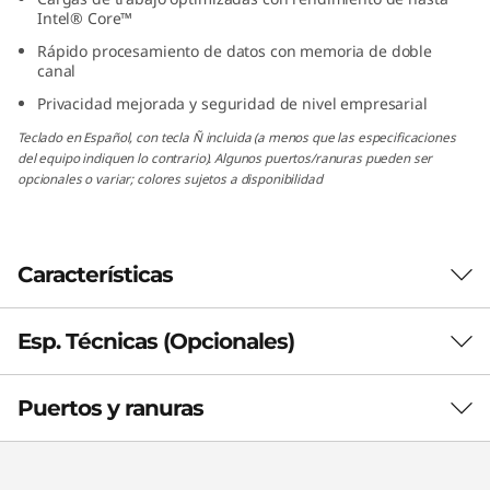
n
Intel® Core™
Rápido procesamiento de datos con memoria de doble
y
canal
Privacidad mejorada y seguridad de nivel empresarial
(
Teclado en Español, con tecla Ñ incluida (a menos que las especificaciones
I
del equipo indiquen lo contrario). Algunos puertos/ranuras pueden ser
opcionales o variar; colores sujetos a disponibilidad
n
t
Características
e
Esp. Técnicas (Opcionales)
Aumenta tu productividad
l
Aunque pequeña en tamaño, la PC
)
Puertos y ranuras
ThinkCentre M70q de 5.ª generación ofrece un
Rendimiento
potente rendimiento con tecnología Intel
vPro® Enterprise opcional. Los procesadores
Gráficos
Intel® Core™, combinados con la memoria de