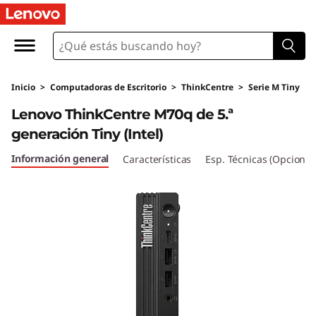
T
h
i
Inicio
>
Computadoras de Escritorio
>
ThinkCentre
>
Serie M Tiny
n
Lenovo ThinkCentre M70q de 5.ª
k
generación Tiny (Intel)
C
Información general
Características
Esp. Técnicas (Opcional
e
n
t
r