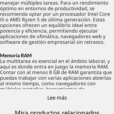
manejar múltiples tareas. Para un rendimiento
óptimo en entornos de productividad, se
recomienda optar por un procesador Intel Core
i5 o AMD Ryzen 5 de última generación. Estas
opciones ofrecen un equilibrio ideal entre
potencia y eficiencia, permitiendo ejecutar
aplicaciones de ofimática, navegadores web y
software de gestión empresarial sin retrasos.
Memoria RAM
La multitarea es esencial en el ámbito laboral, y
aquí es donde entra en juego la memoria RAM.
Contar con al menos 8 GB de RAM garantiza que
puedas trabajar con varias aplicaciones abiertas
al mismo tiempo, como navegadores con
múltiples pestañas, herramientas de
videoconferencia y programas de análisis de
Lee más
datos, sin experimentar ralentizaciones.
Mira productos relacionados
Almacenamiento SSD