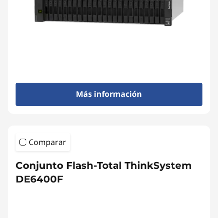
l
-
F
l
a
Más información
s
h
Comparar
A
Conjunto Flash-Total ThinkSystem
r
DE6400F
r