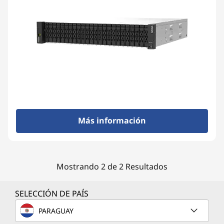
a
y
Más información
Mostrando 2 de 2 Resultados
SELECCIÓN DE PAÍS
PARAGUAY