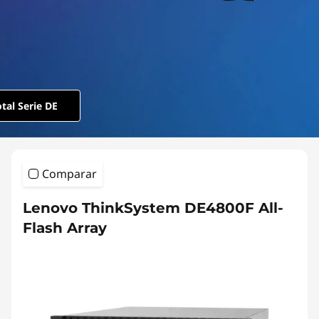
m
D
E
S
tal Serie DE
e
r
Comparar
i
Lenovo ThinkSystem DE4800F All-
e
Flash Array
s
A
l