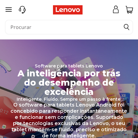
T
saltar para o conteúdo principal
e
c
n
o
l
Software para tablets Lenovo
A inteligência por trás
o
do desempenho de
g
excelência
i
Inteligente. Fluído. Sempre um passo à frente.
O software para tablets Lenovo Android foi
a
concebido para responder instantaneamente
d
e funcionar sem complicações. Suportado
por tecnologias exclusivas da Lenovo, o seu
e
tablet mantém-se fluido, preciso e otimizado
de forma inteligente.