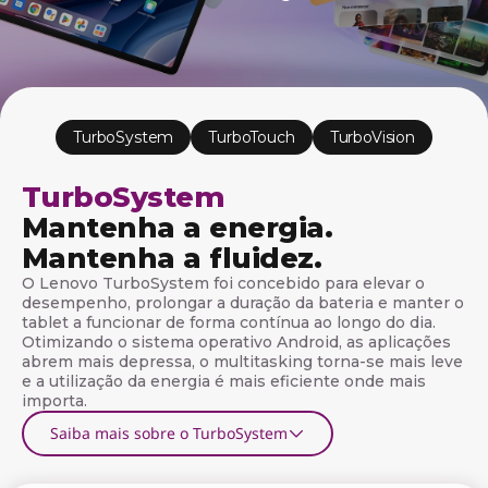
s
o
f
t
TurboSystem
TurboTouch
TurboVision
w
TurboSystem
a
Mantenha a energia.
r
Mantenha a fluidez.
O Lenovo TurboSystem foi concebido para elevar o
e
desempenho, prolongar a duração da bateria e manter o
tablet a funcionar de forma contínua ao longo do dia.
p
Otimizando o sistema operativo Android, as aplicações
abrem mais depressa, o multitasking torna-se mais leve
a
e a utilização da energia é mais eficiente onde mais
importa.
r
Saiba mais sobre o TurboSystem
a