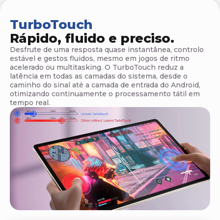
t
a
TurboTouch
Rápido, fluido e preciso.
b
Desfrute de uma resposta quase instantânea, controlo
l
estável e gestos fluidos, mesmo em jogos de ritmo
acelerado ou multitasking. O TurboTouch reduz a
e
latência em todas as camadas do sistema, desde o
caminho do sinal até a camada de entrada do Android,
t
otimizando continuamente o processamento tátil em
tempo real.
s
L
e
n
o
v