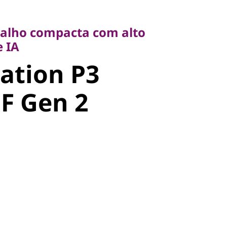
lho compacta com alto
A
balho compacta com alto
tion P3
 IA
ation P3
F Gen 2
FF Gen 2