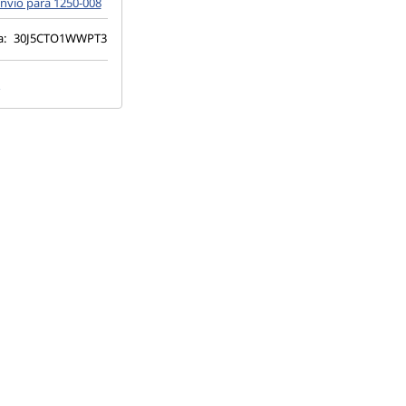
nvio para 1250-008
a:
30J5CTO1WWPT3