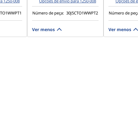
ra 1250-008
Opções de envio para 1250-008
Opções de e
CTO1WWPT1
Número de peça:
30J5CTO1WWPT2
Número de peç
Ver menos
Ver menos