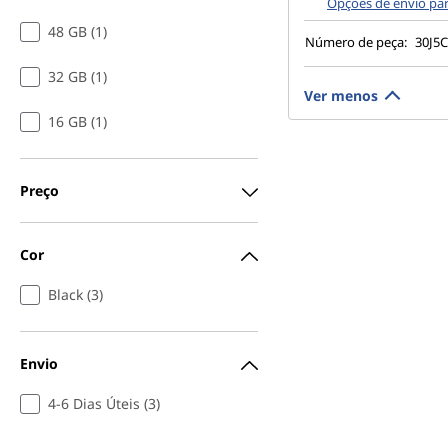
Opções de envio pa
48 GB (1)
Número de peça:
30J5
32 GB (1)
Ver menos
16 GB (1)
Preço
Cor
Black (3)
Envio
4-6 Dias Úteis (3)