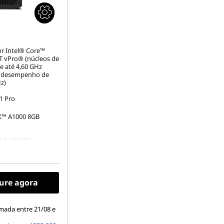
r Intel® Core™
5T vPro® (núcleos de
de até 4,60 GHz
e desempenho de
z)
1 Pro
X™ A1000 8GB
5-6.400MT/s
)
.2 2280 PCIe Gen5
e TLC Opal
ure agora
ntegrada
mada entre 21/08 e