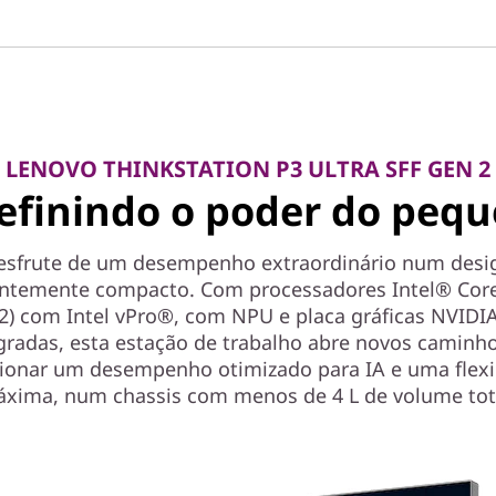
LENOVO THINKSTATION P3 ULTRA SFF GEN 2
efinindo o poder do peq
esfrute de um desempenho extraordinário num desi
entemente compacto. Com processadores Intel® Cor
 2) com Intel vPro®, com NPU e placa gráficas NVID
gradas, esta estação de trabalho abre novos caminh
ionar um desempenho otimizado para IA e uma flexi
xima, num chassis com menos de 4 L de volume tot