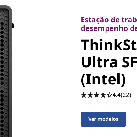
Estação de traba
desempenho de I
Estação de tra
ThinkSta
desempenho de
ThinkSt
Ultra SF
Ultra S
(Intel)
(Intel)
4.4
(22)
Ver modelos