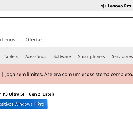
Loja
Lenovo Pro
a Lenovo
Ofertas
Tablets
Acessórios
Software
Smartphones
Servidore
 |
Joga sem limites. Acelera com um ecossistema completo
 P3 Ultra SFF Gen 2 (Intel)