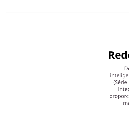
Red
D
intelig
(Série
inte
proporc
má