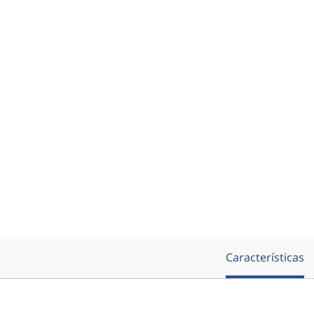
l
)
Características