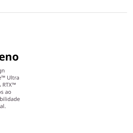
ueno
gn
e™ Ultra
IA RTX™
os ao
bilidade
al.