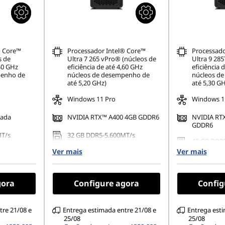
® Core™
Processador Intel® Core™
Processado
s de
Ultra 7 265 vPro® (núcleos de
Ultra 9 28
,40 GHz
eficiência de até 4,60 GHz
eficiência 
penho de
núcleos de desempenho de
núcleos d
até 5,20 GHz)
até 5,30 GH
Windows 11 Pro
Windows 1
rada
NVIDIA RTX™ A400 4GB GDDR6
NVIDIA RT
GDDR6
MT/s
32 GB DDR5-5.600MT/s
48 GB DDR
(SODIMM)
(CSODIMM
Ver mais
Ver mais
80 PCIe
1 TB SSD M.2 2280 PCIe Gen5
2 TB SSD M
TLC Opal
Performance TLC Opal
Performanc
gora
Configure agora
Config
Ethernet integrada
Ethernet i
tre 21/08 e
Entrega estimada entre 21/08 e
Entrega esti
25/08
25/08