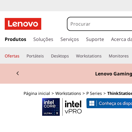
T
h
i
s
a
Produtos
Soluções
Serviços
Suporte
Acerca d
n
l
t
k
Ofertas
Portáteis
Desktops
Workstations
Monitores
a
r
S
Currently displaying item 2 of 3
p
Lenovo Gaming
a
t
r
a
a
Página inicial
>
Workstations
>
P Series
>
ThinkStation
o
c
t
o
n
i
t
e