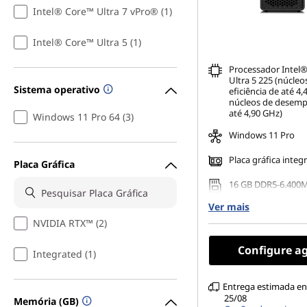
Intel® Core™ Ultra 7 vPro® (1)
Intel® Core™ Ultra 5 (1)
Processador Intel
Ultra 5 225 (núcleo
Sistema operativo
eficiência de até 4
núcleos de desem
até 4,90 GHz)
Windows 11 Pro 64 (3)
Windows 11 Pro
Placa gráfica integ
Placa Gráfica
16 GB DDR5-6.400
(CSODIMM)
Ver mais
512 GB SSD M.2 22
NVIDIA RTX™ (2)
Gen5 Performance 
Configure a
Ethernet integrada
Integrated (1)
Entrega estimada en
25/08
Memória (GB)