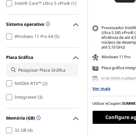
Intel® Core™ Ultra 5 vPro® (1)
Sistema operativo
Processador Intel
Ultra 5 245 vPro® 
Windows 11 Pro 64 (5)
eficiência de até 4
núcleos de desem
até 5,10 GHz)
Windows 11 Pro
Placa Gráfica
Placa gráfica integ
8 GB DDR5-5.600M
NVIDIA RTX™ (2)
(UDIMM)
Ver mais
512 GB SSD M.2 22
Integrated (3)
Gen4 TLC Opal
Utilizar eCoupon:
SUMME
Sem unidade óptic
Configure a
Memória (GB)
32 GB (4)