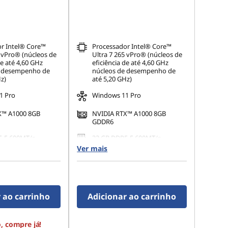
r Intel® Core™
Processador Intel® Core™
5 vPro® (núcleos de
Ultra 7 265 vPro® (núcleos de
de até 4,60 GHz
eficiência de até 4,60 GHz
e desempenho de
núcleos de desempenho de
z)
até 5,20 GHz)
1 Pro
Windows 11 Pro
X™ A1000 8GB
NVIDIA RTX™ A1000 8GB
GDDR6
5-5.600MT/s
32 GB DDR5-5.600MT/s
x 16 GB)
(UDIMM)(2 x 16 GB)
Ver mais
.2 2280 PCIe Gen4
1 TB SSD M.2 2280 PCIe Gen4
TLC Opal
500W
 ao carrinho
Adicionar ao carrinho
, compre já!