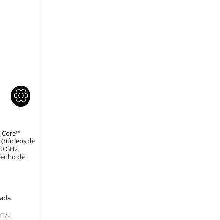
® Core™
 (núcleos de
,60 GHz
penho de
rada
MT/s