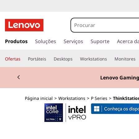
T
h
i
s
a
Produtos
Soluções
Serviços
Suporte
Acerca d
n
l
t
k
Ofertas
Portáteis
Desktops
Workstations
Monitores
a
r
S
Currently displaying item 3 of 3
p
Lenovo Think
a
t
r
a
a
Página inicial
>
Workstations
>
P Series
>
ThinkStation
o
c
t
o
n
i
t
e