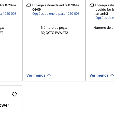
tre 02/09 e
Entrega estimada entre 02/09 e
Entrega esti
04/09
pedido for f
ra 1250-008
Opções de envio para 1250-008
amanhã
Opções de e
ça:
Número de peça:
Número de p
PT1
30JQCTO1WWPT2
Ver menos
Ver menos
Tower