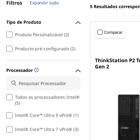
Filtros
Expandir tudo
5
Resultados correspo
Tipo de Produto
Comparar
Produto Personalizável (3)
Producto pré-configurado (2)
ThinkStation P2 
Gen 2
Processador
Todos os processadores Intel®
(5)
Intel® Core™ Ultra 9 vPro® (1)
Intel® Core™ Ultra 7 vPro® (3)