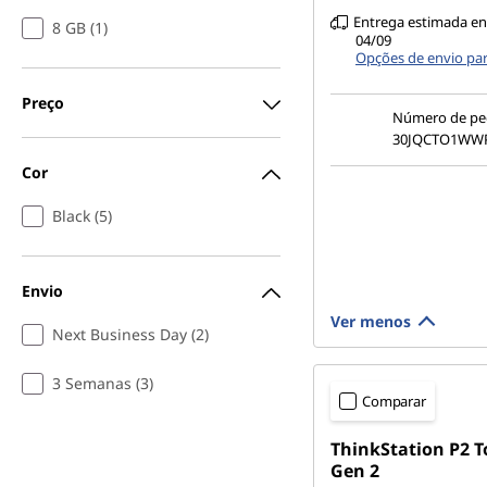
Entrega estimada en
8 GB (1)
04/09
Opções de envio pa
Preço
Número de pe
30JQCTO1WW
Cor
Black (5)
Envio
Ver menos
Next Business Day (2)
3 Semanas (3)
Comparar
ThinkStation P2 
Gen 2