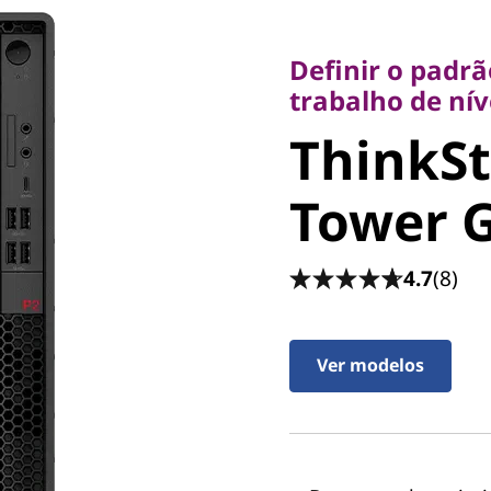
Definir o padrão 
trabalho de nível 
Definir o padrã
ThinkSta
trabalho de nív
ThinkSt
Tower Ge
Tower G
4.7
(8)
Ver modelos