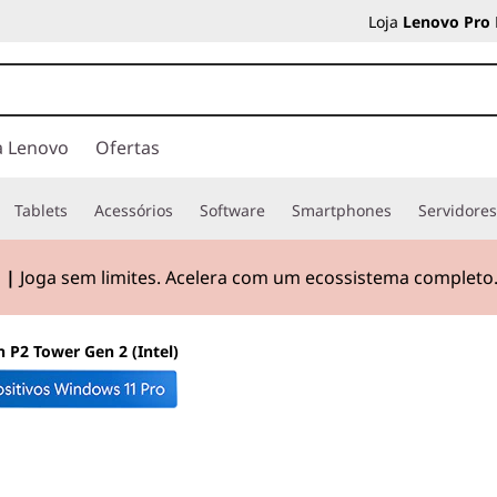
Loja
Lenovo Pro
a Lenovo
Ofertas
Tablets
Acessórios
Software
Smartphones
Servidore
Pad X1 Carbon Gen 14
|
Leve no peso, pesado na inteligên
 P2 Tower Gen 2 (Intel)