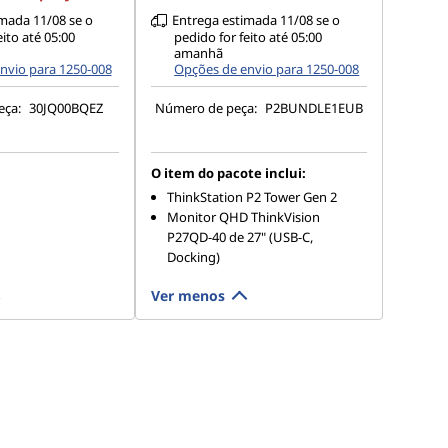
mada 11/08 se o
Entrega estimada 11/08 se o
eito até 05:00
pedido for feito até 05:00
amanhã
nvio para 1250-008
Opções de envio para 1250-008
eça:
30JQ00BQEZ
Número de peça:
P2BUNDLE1EUB
O item do pacote inclui:
ThinkStation P2 Tower Gen 2
Monitor QHD ThinkVision
P27QD-40 de 27" (USB-C,
Docking)
Ver menos