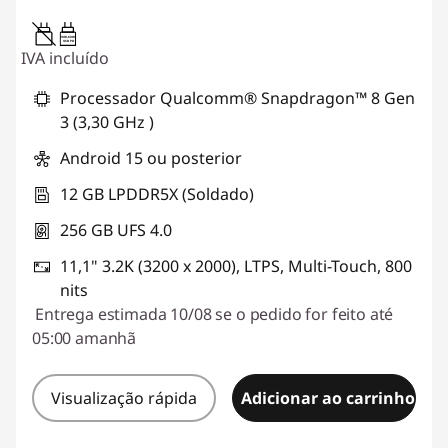
20W-60W
USB PD
IVA incluído
Processador Qualcomm® Snapdragon™ 8 Gen
3 (3,30 GHz )
Android 15 ou posterior
12 GB LPDDR5X (Soldado)
256 GB UFS 4.0
11,1" 3.2K (3200 x 2000), LTPS, Multi-Touch, 800
nits
Entrega estimada 10/08 se o pedido for feito até
05:00 amanhã
Visualização rápida
Adicionar ao carrinho