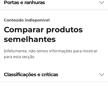
Portas e ranhuras
Conteúdo indisponível
Comparar produtos
semelhantes
Infelizmente, não temos informações para mostrar
para esta secção
AI SUPERRES
Classificações e críticas
Transforme pixels em
perfeição
1
-
Tecla para ligar/desligar
Com o Lenovo AI SuperRes (AISR) integrado,