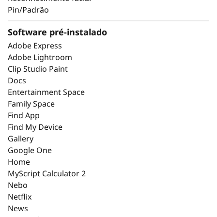
soluç
®
PureSight Pro e Dolby Vision
.
Pin/Padrão
Software pré-instalado
Adobe Express
Adobe Lightroom
EXPERIÊNCIA SENSORIAL DE PRECISÃO
Clip Studio Paint
Crie a forma como se
Docs
Entertainment Space
sente
Family Space
Find App
De imagens mais nítidas a gestos mais
Find My Device
inteligentes, o Lenovo Tablet AI proporciona
Gallery
um fluxo criativo que permite esboçar, captar,
Google One
refinar e editar de forma fluida, intuitiva e sem
Home
falhas.
MyScript Calculator 2
Nebo
Netflix
News