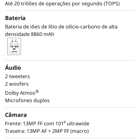
Até 20 triliões de operações por segundo (TOPS)
Bateria
Aplicável apenas nos modelos FIFA World Cup 26™ Edition
Aplicável
Bateria de iões de lítio de silício-carbono de alta
ALIMENTE A CHAMA DO
IN
densidade 8860 mAh
JOGO
Crie como se
estivesse na
pa
Áudio
final.
s
2 tweeters
2 woofers
®
Dolby Atmos
Do campo à página, dê vida ao espírito
O paco
Microfones duplos
do maior palco do mundo. Com a Tab
ali
Pen Pro na mão, capte cada faísca, cada
mesm
Câmara
sprint, cada ideia. Este não é um mero
grand
Frente: 13MP FF com 101⁰ ultrawide
torneio, é a sua final criativa.
temá
Traseira: 13MP AF + 2MP FF (macro)
mar