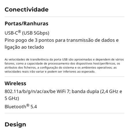
lim
expre
Conectividade
Portas/Ranhuras
®
USB-C
(USB 5Gbps)
Pino pogo de 3 pontos para transmissão de dados e
Lenovo Yoga Tab
ligação ao teclado
Com IA que aguça as suas ideias e um ecrã que
As velocidades de transferência da porta USB são aproximadas e dependem de vários
fatores, como a capacidade de processamento dos dispositivos host/periféricos, os
dá vida a cada detalhe, o Lenovo Yoga Tab é o
atributos dos ficheiros, a configuração do sistema e os ambientes operativos; as
seu espaço para desenhar, fazer streaming e
velocidades reais irão variar e podem ser inferiores ao esperado.
manter a concentração, onde quer que esteja.
Wireless
802.11a/b/g/n/ac/ax/be WiFi 7; banda dupla (2,4 GHz e
5 GHz)
®
Bluetooth
5.4
Design