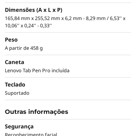
Dimensões (A x L x P)
165,84 mm x 255,52 mm x 6,2 mm - 8,29 mm / 6,53'' x
10,06'' x 0,24'' - 0,33''
Peso
A partir de 458 g
Caneta
Lenovo Tab Pen Pro incluída
Teclado
Suportado
Outras informações
Segurança
Tablet brilhante de 11,1″ com ecrã
Mais
Reconhecimento facial