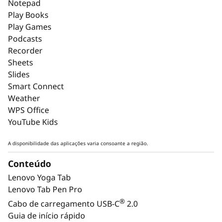
Notepad
Play Books
Play Games
Podcasts
Recorder
Sheets
Slides
Smart Connect
Weather
WPS Office
YouTube Kids
A disponibilidade das aplicações varia consoante a região.
Conteúdo
Lenovo Yoga Tab
Lenovo Tab Pen Pro
LENOVO TAB PEN PRO
®
Cabo de carregamento USB-C
2.0
Desenhe como
Ci
Guia de início rápido