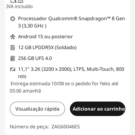
USB PD
IVA incluído
Processador Qualcomm® Snapdragon™ 8 Gen
3 (3,30 GHz )
Android 15 ou posterior
12 GB LPDDR5X (Soldado)
256 GB UFS 4.0
11,1" 3.2K (3200 x 2000), LTPS, Multi-Touch, 800
nits
Entrega estimada 10/08 se o pedido for feito até
05:00 amanhã
Visualização rápida
Adicionar ao carrinho
Número de peça:
ZAG60046ES