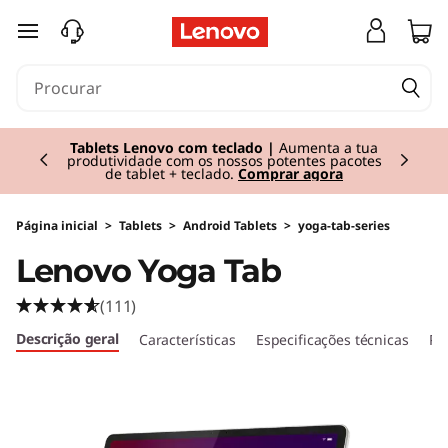
L
saltar para o conteúdo principal
e
n
Currently displaying item 1 of 2
o
Ofertas incríveis!
Poupe até em Tablets.
Compra já
v
o
Página inicial
>
Tablets
>
Android Tablets
>
yoga-tab-series
Lenovo Yoga Tab
Y
(111)
o
Descrição geral
Características
Especificações técnicas
Po
g
a