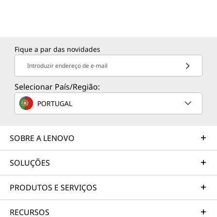
Fique a par das novidades
Introduzir endereço de e-mail
Selecionar País/Região:
PORTUGAL
SOBRE A LENOVO
SOLUÇÕES
PRODUTOS E SERVIÇOS
O pack de teclado 2-em-1 é vendido separadamente.
O pac
RECURSOS