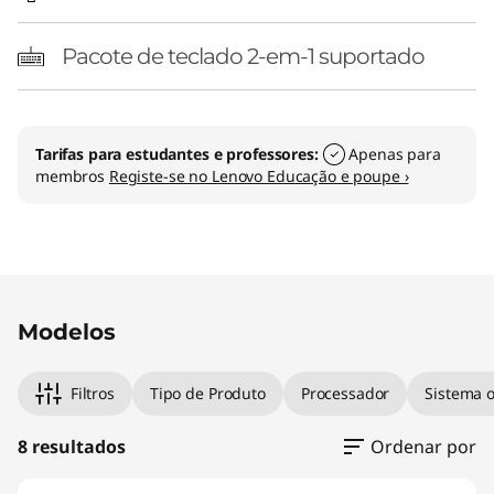
Pacote de teclado 2-em-1 suportado
Tarifas para estudantes e professores:
Apenas para
membros
Registe-se no Lenovo Educação e poupe ›
Modelos
Filtros
Tipo de Produto
Processador
Sistema o
8 resultados
Ordenar por