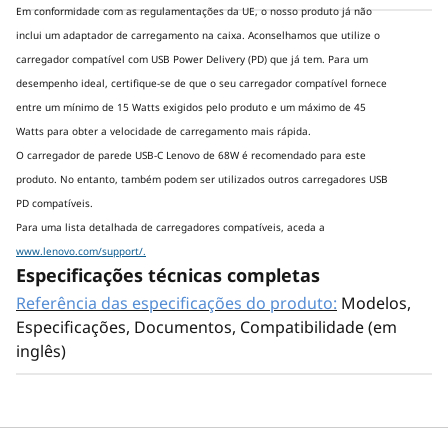
Em conformidade com as regulamentações da UE, o nosso produto já não
um profissional
e
inclui um adaptador de carregamento na caixa. Aconselhamos que utilize o
carregador compatível com USB Power Delivery (PD) que já tem. Para um
desempenho ideal, certifique-se de que o seu carregador compatível fornece
Sinta cada movimento com feedback
entre um mínimo de 15 Watts exigidos pelo produto e um máximo de 45
háptico e o som natural da caneta.
Desen
Watts para obter a velocidade de carregamento mais rápida.
Toque duas vezes para mudar de
sua Ta
O carregador de parede USB-C Lenovo de 68W é recomendado para este
ferramenta, copiar ou colar com um só
obj
produto. No entanto, também podem ser utilizados outros carregadores USB
toque. Com uma latência ultrabaixa, a
Depo
PD compatíveis.
caneta responde instantaneamente
Para uma lista detalhada de carregadores compatíveis, aceda a
para que as suas ideias fluam tão
inst
www.lenovo.com/support/.
rápido quanto a sua mão se move.
Especificações técnicas completas
atraso
de foc
Referência das especificações do produto:
Modelos,
Especificações, Documentos, Compatibilidade (em
inglês)
*A Smart C
consoante 
e o ambi
resultad