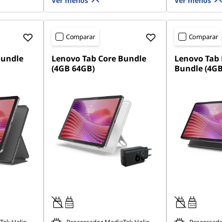
Ver menos
Ver menos
Comparar
Comparar
Bundle
Lenovo Tab Core Bundle
Lenovo Tab 
(4GB 64GB)
Bundle (4GB
20W-60W
20W-60W
USB PD
USB PD