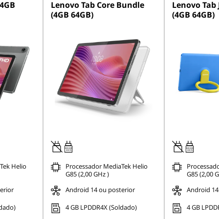
(4GB
Lenovo Tab Core Bundle
Lenovo Tab 
(4GB 64GB)
(4GB 64GB)
20W-60W
20W-60W
USB PD
USB PD
Tek Helio
Processador MediaTek Helio
Processado
G85 (2,00 GHz )
G85 (2,00 G
erior
Android 14 ou posterior
Android 14
dado)
4 GB LPDDR4X (Soldado)
4 GB LPDDR