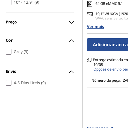
10" - 12.9" (9)
64 GB eMMC 5.1
10,1" WUXGA (1920 
WVA, sensível ao t
Preço
nits
Ver mais
8MP AF traseira + 
frontal de Foco Fi
Cor
(desbloqueio facial
Adicionar ao c
Grey (9)
Entrega estimada en
10/08
Opções de envio pa
Envio
Número de peça:
ZA
4-6 Dias Úteis (9)