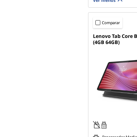
Ver menos
Comparar
Lenovo Tab Core 
(4GB 64GB)
20W-60W
USB PD