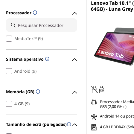
Lenovo Tab 10.1" 
64GB) - Luna Grey
Processador
MediaTek™ (9)
Sistema operativo
Android (9)
Memória (GB)
20W-60W
USB PD
Processador Media
4 GB (9)
G85 (2,00 GHz )
Android 14 ou post
Tamanho de ecrã (polegadas)
4 GB LPDDR4X (Sol