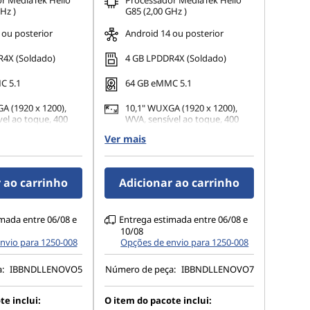
r MediaTek Helio
Processador MediaTek Helio
Hz )
G85 (2,00 GHz )
 ou posterior
Android 14 ou posterior
4X (Soldado)
4 GB LPDDR4X (Soldado)
C 5.1
64 GB eMMC 5.1
A (1920 x 1200),
10,1" WUXGA (1920 x 1200),
vel ao toque, 400
WVA, sensível ao toque, 400
nits
Ver mais
seira + Câmera
8MP AF traseira + Câmera
 Foco Fixo de 5MP
frontal de Foco Fixo de 5MP
o facial)
(desbloqueio facial)
 ao carrinho
Adicionar ao carrinho
mada entre 06/08 e
Entrega estimada entre 06/08 e
10/08
nvio para 1250-008
Opções de envio para 1250-008
a:
IBBNDLLENOVO5
Número de peça:
IBBNDLLENOVO7
te inclui:
O item do pacote inclui: