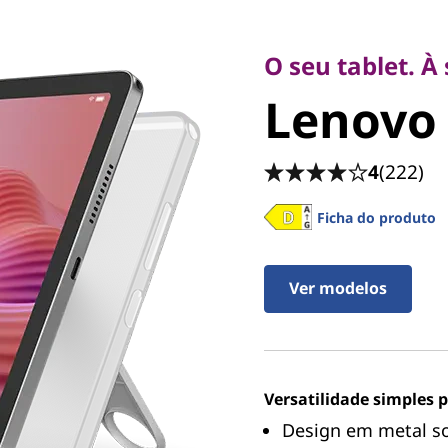
O seu tablet. À sua m
Lenovo Ta
O seu tablet. À
Lenovo
4
(222)
Ficha do produto
Ver modelos
Versatilidade simples p
Design em metal so