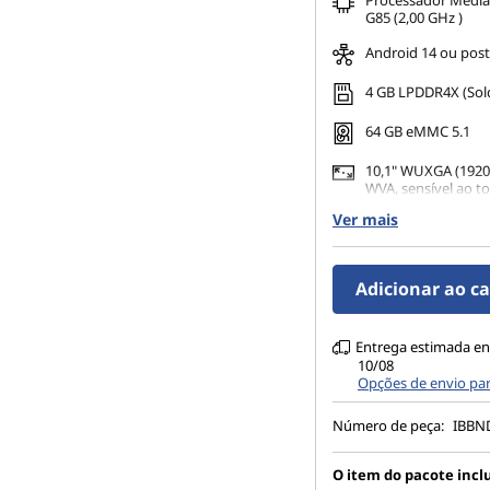
Processador Media
G85 (2,00 GHz )
Android 14 ou post
4 GB LPDDR4X (Sol
64 GB eMMC 5.1
10,1" WUXGA (1920 
WVA, sensível ao t
nits
Ver mais
8MP AF traseira + 
frontal de Foco Fi
(desbloqueio facial
Adicionar ao c
Entrega estimada en
10/08
Opções de envio pa
Número de peça:
IBBN
O item do pacote inclu