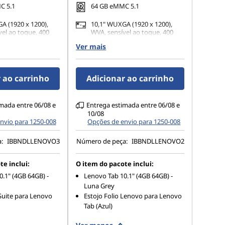
C 5.1
64 GB eMMC 5.1
A (1920 x 1200),
10,1" WUXGA (1920 x 1200),
vel ao toque, 400
WVA, sensível ao toque, 400
nits
Ver mais
seira + Câmera
8MP AF traseira + Câmera
 Foco Fixo de 5MP
frontal de Foco Fixo de 5MP
o facial)
(desbloqueio facial)
 ao carrinho
Adicionar ao carrinho
mada entre 06/08 e
Entrega estimada entre 06/08 e
10/08
nvio para 1250-008
Opções de envio para 1250-008
a:
IBBNDLLENOVO3
Número de peça:
IBBNDLLENOVO2
te inclui:
O item do pacote inclui:
.1" (4GB 64GB) -
Lenovo Tab 10.1" (4GB 64GB) -
Luna Grey
Suite para Lenovo
Estojo Folio Lenovo para Lenovo
Tab (Azul)