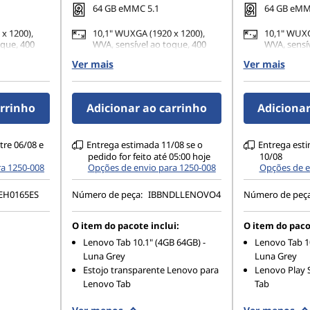
64 GB eMMC 5.1
64 GB eMM
x 1200),
10,1" WUXGA (1920 x 1200),
10,1" WUXG
oque, 400
WVA, sensível ao toque, 400
WVA, sensí
nits
nits
Ver mais
Ver mais
Câmera
8MP AF traseira + Câmera
8MP AF tra
xo de 5MP
frontal de Foco Fixo de 5MP
frontal de
)
(desbloqueio facial)
(desbloquei
arrinho
Adicionar ao carrinho
Adicionar
tre 06/08 e
Entrega estimada 11/08 se o
Entrega esti
pedido for feito até 05:00 hoje
10/08
ra 1250-008
Opções de envio para 1250-008
Opções de e
EH0165ES
Número de peça:
IBBNDLLENOVO4
Número de peç
O item do pacote inclui:
O item do paco
Lenovo Tab 10.1" (4GB 64GB) -
Lenovo Tab 10
Luna Grey
Luna Grey
Estojo transparente Lenovo para
Lenovo Play 
Lenovo Tab
Tab