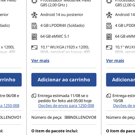
Tek Helio
Processador MediaTek Helio
Processado
G85 (2,00 GHz )
G85 (2,00 G
erior
Android 14 ou posterior
Android 14
dado)
4 GB LPDDR4X (Soldado)
4 GB LPDDR
64 GB eMMC 5.1
64 GB eMM
x 1200),
10,1" WUXGA (1920 x 1200),
10,1" WUXG
oque, 400
WVA, sensível ao toque, 400
WVA, sensí
nits
nits
Ver mais
Ver mais
Câmera
8MP AF traseira + Câmera
8MP AF tra
xo de 5MP
frontal de Foco Fixo de 5MP
frontal de
)
(desbloqueio facial)
(desbloquei
arrinho
Adicionar ao carrinho
Adicionar
tre 06/08 e
Entrega estimada 11/08 se o
Entrega esti
pedido for feito até 05:00 hoje
10/08
ra 1250-008
Opções de envio para 1250-008
Opções de e
DLLENOVO1
Número de peça:
IBBNDLLENOVO8
Número de peç
i:
O item do pacote inclui:
O item do paco