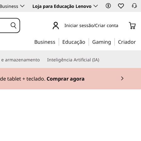
Business
Loja para Educação Lenovo
Iniciar sessão/Criar conta
Business
Educação
Gaming
Criador
s e armazenamento
Inteligência Artificial (IA)
e tablet + teclado.
Comprar agora