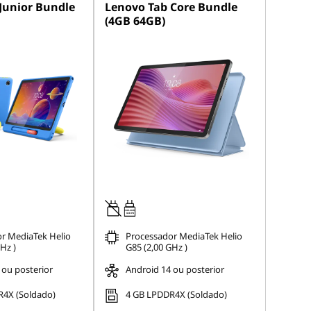
Junior Bundle
Lenovo Tab Core Bundle
(4GB 64GB)
20W-60W
USB PD
r MediaTek Helio
Processador MediaTek Helio
Hz )
G85 (2,00 GHz )
 ou posterior
Android 14 ou posterior
4X (Soldado)
4 GB LPDDR4X (Soldado)