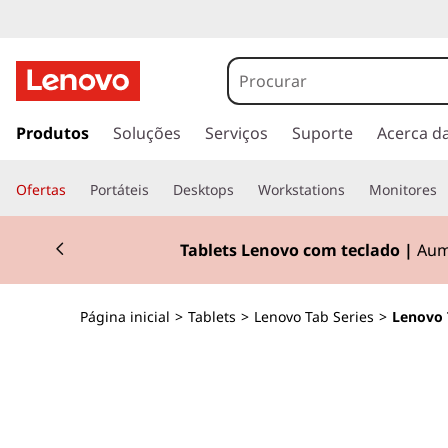
L
e
n
s
a
Produtos
Soluções
Serviços
Suporte
Acerca d
o
l
t
v
Ofertas
Portáteis
Desktops
Workstations
Monitores
a
r
o
Currently displaying item 2 of 2
p
Tablets Lenovo com teclado |
Aume
a
T
r
a
a
Página inicial
>
Tablets
>
Lenovo Tab Series
>
Lenovo 
o
c
b
o
n
t
e