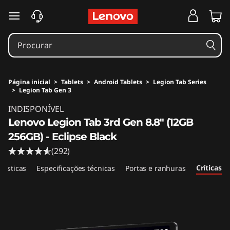
saltar para o conteúdo principal
Página inicial
>
Tablets
>
Android Tablets
>
Legion Tab Series
>
Legion Tab Gen 3
INDISPONÍVEL
Lenovo Legion Tab 3rd Gen 8.8" (12GB
256GB) - Eclipse Black
(292)
Críticas
rísticas
Especificações técnicas
Portas e ranhuras