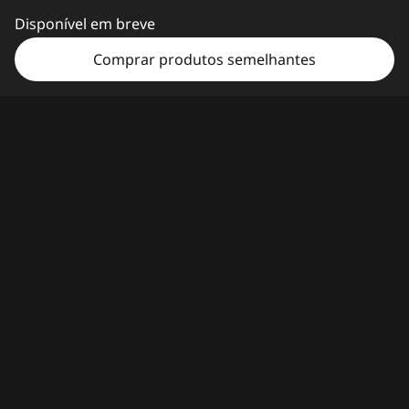
Disponível em breve
Comprar produtos semelhantes
Características
Especificações técnicas
POTÊNCIA BRUTA
Gaming que desafia a
Portas e ranhuras
Desempenho