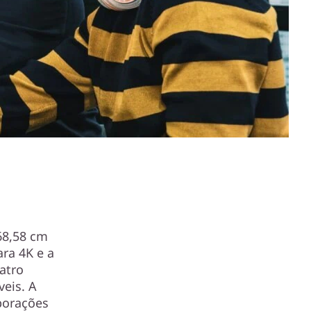
68,58 cm
ra 4K e a
atro
eis. A
aborações