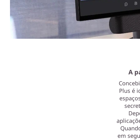
A p
Concebi
Plus é i
espaços
secre
Depo
aplicaçõ
Quando 
em segu