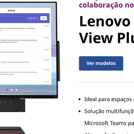
Lenovo 
colaboração no
Lenovo
View Plu
View Pl
Ver modelos
Ideal para espaços 
Solução multifunçõe
Microsoft Teams par