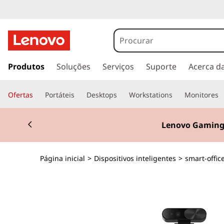
L
e
n
s
a
Produtos
Soluções
Serviços
Suporte
Acerca d
o
l
t
v
Ofertas
Portáteis
Desktops
Workstations
Monitores
a
r
o
Currently displaying item 2 of 3
p
Lenovo Gaming
a
T
r
a
h
Página inicial
>
Dispositivos inteligentes
>
smart-offic
o
c
i
o
n
n
t
e