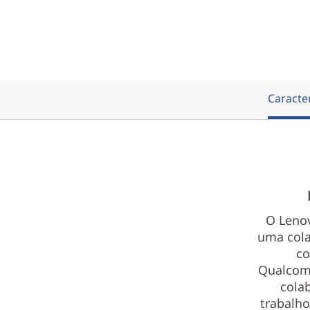
Caracter
O Lenov
uma cola
co
Qualcomm
cola
trabalho