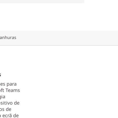
ranhuras
s
ões para
oft Teams
gia
sitivo de
os de
o ecrã de