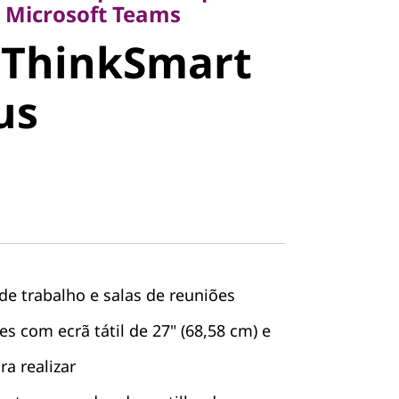
ThinkSmart
 Microsoft Teams
 ThinkSmart
s
us
de trabalho e salas de reuniões
s com ecrã tátil de 27" (68,58 cm) e
a realizar