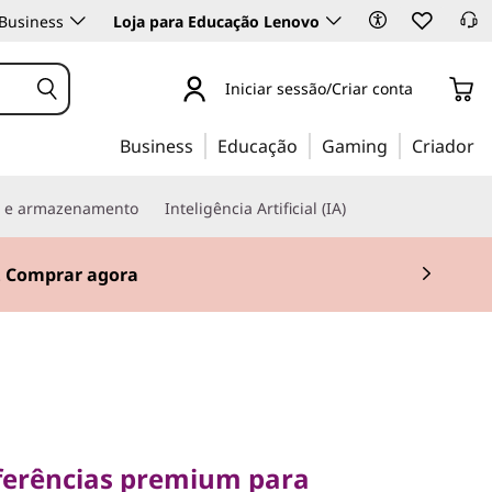
Business
Loja para Educação Lenovo
Iniciar sessão/Criar conta
Business
Educação
Gaming
Criador
s e armazenamento
Inteligência Artificial (IA)
.
Comprar agora
rências premium para
icrosoft Teams
ferências premium para