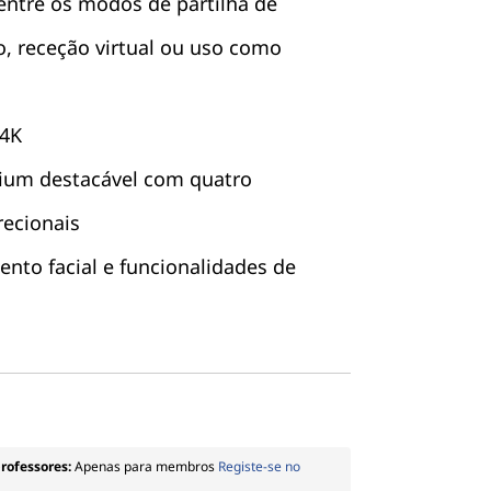
entre os modos de partilha de
o, receção virtual ou uso como
 4K
ium destacável com quatro
recionais
nto facial e funcionalidades de
professores:
Apenas para membros
Registe-se no