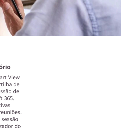
ório
art View
rtilha de
essão de
t 365.
tivas
reuniões.
r sessão
zador do