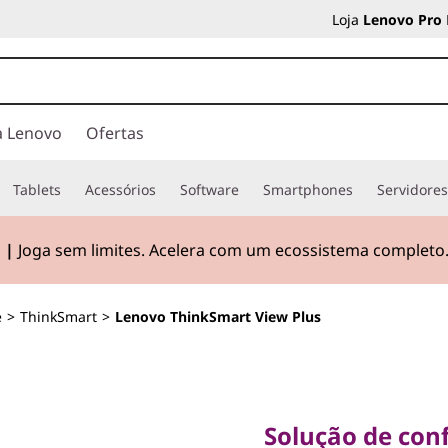
Loja
Lenovo Pro
a Lenovo
Ofertas
Tablets
Acessórios
Software
Smartphones
Servidore
 |
Joga sem limites. Acelera com um ecossistema completo
e
>
ThinkSmart
>
Lenovo ThinkSmart View Plus
Solução de confe
colaboração no M
Solução de con