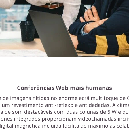
Conferências Web mais humanas
e de imagens nítidas no enorme ecrã multitoque de
um revestimento anti-reflexo e antidedadas. A câma
ra de som destacáveis com duas colunas de 5 W e qu
fones integrados proporcionam videochamadas incrív
igital magnética incluída facilita ao máximo as col