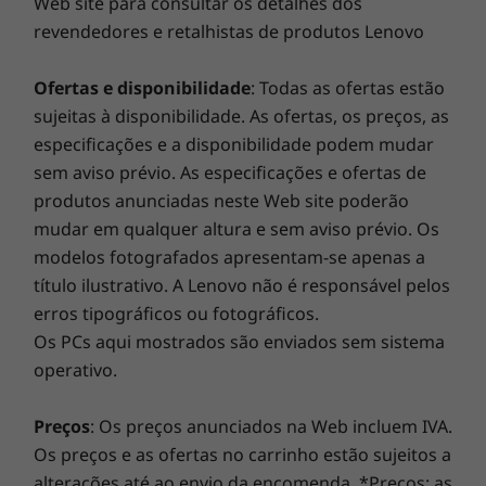
Web site para consultar os detalhes dos
Gestão remota de
9
-
Ethernet (RJ45)
Ethernet (RJ45)
revendedores e retalhistas de produtos Lenovo
dispositivos na sala
As velocidades de transferência da porta USB são aproximadas e dependem de vários
Ofertas e disponibilidade
: Todas as ofertas estão
Oferecendo informações em tempo real sobre
fatores, como a capacidade de processamento do anfitrião/dispositivos periféricos, os
sujeitas à disponibilidade. As ofertas, os preços, as
a utilização do dispositivo, o ThinkSmart
atributos dos ficheiros, a configuração do sistema e os ambientes operativos; as
especificações e a disponibilidade podem mudar
Manager Basic, parte integrante do Kit
velocidades reais poderão variar e poderão ser inferiores às esperadas.
sem aviso prévio. As especificações e ofertas de
ThinkSmart Tiny, ajuda a determinar a
produtos anunciadas neste Web site poderão
Segurança
utilização de salas para fazer melhores
mudar em qualquer altura e sem aviso prévio. Os
investimentos em tecnologia. E ainda mais,
Kensington Security Slot™
modelos fotografados apresentam-se apenas a
assuma a liderança com a gestão e a
título ilustrativo. A Lenovo não é responsável pelos
monitorização remota de dispositivos distintos
Dimensões (A x L x P)
erros tipográficos ou fotográficos.
na sala, para revolucionar o seu espaço de
179,00 mm x 182,90 mm x 36,50 mm
Os PCs aqui mostrados são enviados sem sistema
trabalho.
operativo.
Peso
A partir de 1,32 kg
Preços
: Os preços anunciados na Web incluem IVA.
As especificações podem variar consoante a região/modelo.
Os preços e as ofertas no carrinho estão sujeitos a
alterações até ao envio da encomenda. *Preços: as