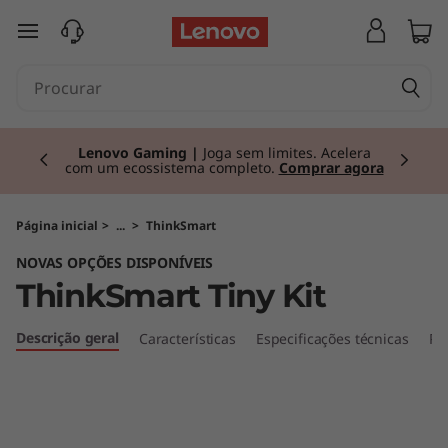
T
saltar para o conteúdo principal
h
i
Currently displaying item 2 of 3
n
Lenovo Gaming |
Joga sem limites. Acelera
com um ecossistema completo.
Comprar agora
k
S
Página inicial
>
...
>
ThinkSmart
NOVAS OPÇÕES DISPONÍVEIS
m
ThinkSmart Tiny Kit
a
Descrição geral
Características
Especificações técnicas
Po
r
t