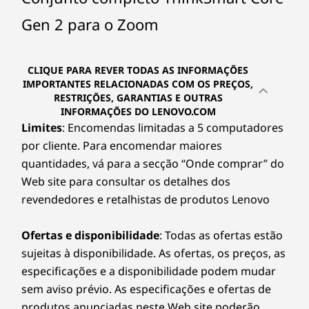
38 mm x 220 mm x 185 mm (com gestão de cabos) 38
5
-
2 x USB-C® (USB 10Gbps)
Gen 2 para o Zoom
mm x 220 mm x 185 mm (sem gestão de cabos)
6
-
USB-A (USB de alta velocidade)
Peso
CLIQUE PARA REVER TODAS AS INFORMAÇÕES
A partir de 0,86 kg / 1,90 lbs
IMPORTANTES RELACIONADAS COM OS PREÇOS,
7
-
Saída HDMI
RESTRIÇÕES, GARANTIAS E OUTRAS
Cor
INFORMAÇÕES DO LENOVO.COM
Preto
Limites
: Encomendas limitadas a 5 computadores
8
-
Ethernet (RJ45)
por cliente. Para encomendar maiores
As especificações podem variar consoante a região/modelo.
quantidades, vá para a secção “Onde comprar” do
Web site para consultar os detalhes dos
9
-
Saída HDMI
revendedores e retalhistas de produtos Lenovo
Controlador ThinkSmart
10
-
Kensington Security Slot™
Ofertas e disponibilidade
: Todas as ofertas estão
Portas e Ranhuras
ENCAIXA-SE EM QUALQUER
C
sujeitas à disponibilidade. As ofertas, os preços, as
USB-C® (USB de alta velocidade) Entrada de
ESPAÇO DE FORMA FIÁVEL
especificações e a disponibilidade podem mudar
auscultadores/microfone
Design pensado para um
Potên
sem aviso prévio. As especificações e ofertas de
funcionamento contínuo
Segurança
produtos anunciadas neste Web site poderão