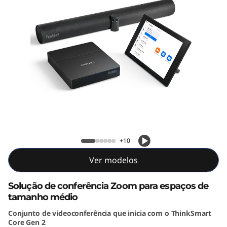
m
p
l
e
t
o
ThinkSmart Core Gen 2 Full Room Kit
T
for Zoom
+10
h
Ver modelos
i
Solução de conferência Zoom para espaços de
n
tamanho médio
Conjunto de videoconferência que inicia com o ThinkSmart
k
Core Gen 2