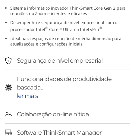
S
Sistema informático inovador ThinkSmart Core Gen 2 para
reuniões no Zoom eficientes e eficazes
m
Desempenho e segurança de nível empresarial com o
®
®
processador Intel
Core™ Ultra na Intel vPro
a
Ideal para espaços de reunião de média dimensão para
atualizações e configurações iniciais
r
t
Segurança de nível empresarial
C
Funcionalidades de produtividade
o
baseada...
ler mais
r
e
Colaboração on-line nítida
G
Software ThinkSmart Manager