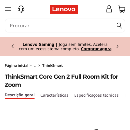
C
saltar para o conteúdo principal
o
n
Currently displaying item 2 of 3
j
Lenovo Gaming |
Joga sem limites. Acelera
com um ecossistema completo.
Comprar agora
u
n
Página inicial
>
...
>
ThinkSmart
ThinkSmart Core Gen 2 Full Room Kit for
t
Zoom
o
Descrição geral
Características
Especificações técnicas
Po
c
o