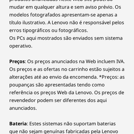
Cuidadosamente concebido para um
Com u
Kensington MiniSaver Security Slot™
mudar em qualquer altura e sem aviso prévio. Os
funcionamento fiável e de baixa
neu
modelos fotografados apresentam-se apenas a
manutenção, o dispositivo ThinkSmart
Thin
Dimensões (A x L x P)
título ilustrativo. A Lenovo não é responsável pelos
Core Gen 2 está equipado com um
func
83,3 mm x 265,5 mm x 168,1 mm
erros tipográficos ou fotográficos.
processador IoT incorporado para
ambien
Os PCs aqui mostrados são enviados sem sistema
Controlador ThinkSmart
oferecer uma fiabilidade e longevidade
su
Peso
operativo.
excecionais em qualquer ambiente de
evo
A partir de 753,8 g
tamanho médio, desde salas de
acele
11
-
USB-C® (USB de alta velocidade)
Preços
: Os preços anunciados na Web incluem IVA.
conferências movimentadas do Zoom a
trans
Cor
áreas de servidores lotadas.
desem
Os preços e as ofertas no carrinho estão sujeitos a
Preto
alterações até ao envio da encomenda. *Preços: as
12
-
Entrada para auscultadores e microfone
poupanças são apresentadas tendo como
As especificações podem variar consoante a região/modelo.
referência os preços Web da Lenovo. Os preços de
13
-
Parafuso da placa de segurança
revendedor podem ser diferentes dos aqui
INICIE E CONTROLE FACILMENTE A
ThinkSmart Bar 180
anunciados.
REUNIÃO
14
-
Kensington MiniSaver Security Slot™
Áudio
Bateria
: Estes sistemas não suportam baterias
Revolucione a
2 altifalantes estéreo 2 tweeters Saída de áudio
que não sejam genuínas fabricadas pela Lenovo