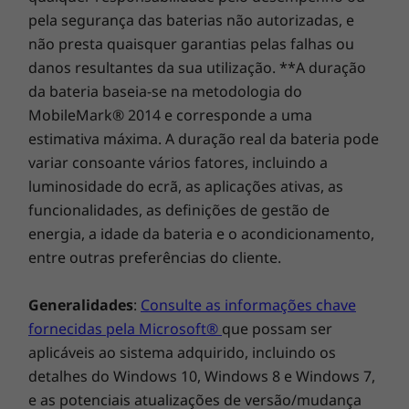
pela segurança das baterias não autorizadas, e
não presta quaisquer garantias pelas falhas ou
danos resultantes da sua utilização. **A duração
da bateria baseia-se na metodologia do
MobileMark® 2014 e corresponde a uma
estimativa máxima. A duração real da bateria pode
variar consoante vários fatores, incluindo a
luminosidade do ecrã, as aplicações ativas, as
Placa gráfica à altura das expectativas
funcionalidades, as definições de gestão de
energia, a idade da bateria e o acondicionamento,
®
®
e
A placa gráfica Intel
Iris
X
integrada
entre outras preferências do cliente.
proporciona uma experiência vívida mais fluida
e mais detalhada durante o streaming ou a
Generalidades
:
Consulte as informações chave
edição de vídeos. Também pode aplicar ainda
mais potência ao seu portátil para trabalhar e
fornecidas pela Microsoft®
que possam ser
®
aplicáveis ao sistema adquirido, incluindo os
jogar com uma placa gráfica até NVIDIA
detalhes do Windows 10, Windows 8 e Windows 7,
®
GeForce
MX450, com um aumento de
e as potenciais atualizações de versão/mudança
desempenho de 30% em relação às gerações