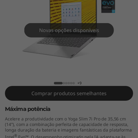
P
r
o
Novas opções disponíveis
(
1
4
Yoga Slim 7i Pro (14" Intel)
"
+9
I
Comprar produtos semelhantes
n
Máxima potência
t
Acelere a produtividade com o Yoga Slim 7i Pro de 35,56 cm
(14"), com a combinação perfeita de capacidade de resposta,
e
longa duração da bateria e imagens fantásticas da plataforma
®
Intel
Evo™. O desempenho otimizado pela IA adapta-se às