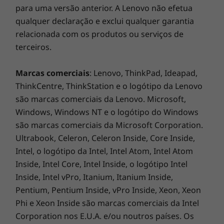
para uma versão anterior. A Lenovo não efetua
anteriores no Gaming ou na criação de
qualquer declaração e exclui qualquer garantia
conteúdos.
relacionada com os produtos ou serviços de
terceiros.
Marcas comerciais
: Lenovo, ThinkPad, Ideapad,
ThinkCentre, ThinkStation e o logótipo da Lenovo
são marcas comerciais da Lenovo. Microsoft,
Windows, Windows NT e o logótipo do Windows
são marcas comerciais da Microsoft Corporation.
Ultrabook, Celeron, Celeron Inside, Core Inside,
Mais inteligente do que nunca
Intel, o logótipo da Intel, Intel Atom, Intel Atom
Inside, Intel Core, Intel Inside, o logótipo Intel
Aproveite ao máximo o seu tempo e os seus
Inside, Intel vPro, Itanium, Itanium Inside,
esforços com uma série de funcionalidades
inteligentes com tecnologia de IA. Desfrute da
Pentium, Pentium Inside, vPro Inside, Xeon, Xeon
incrível duração da bateria, graças ao
Phi e Xeon Inside são marcas comerciais da Intel
Arrefecimento inteligente que otimiza
Corporation nos E.U.A. e/ou noutros países. Os