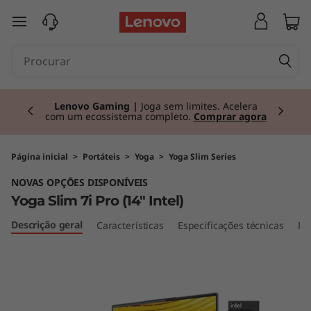
Y
saltar para o conteúdo principal
o
g
Currently displaying item 2 of 3
a
Lenovo Gaming |
Joga sem limites. Acelera
com um ecossistema completo.
Comprar agora
S
l
Página inicial
>
Portáteis
>
Yoga
>
Yoga Slim Series
NOVAS OPÇÕES DISPONÍVEIS
i
Yoga Slim 7i Pro (14" Intel)
m
Descrição geral
Características
Especificações técnicas
Po
7
i