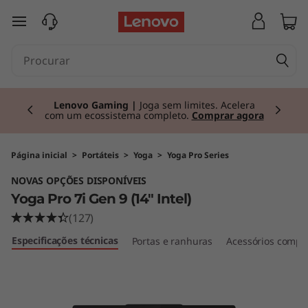
Y
saltar para o conteúdo principal
o
g
Currently displaying item 2 of 3
a
Lenovo Gaming |
Joga sem limites. Acelera
com um ecossistema completo.
Comprar agora
P
r
Página inicial
>
Portáteis
>
Yoga
>
Yoga Pro Series
NOVAS OPÇÕES DISPONÍVEIS
o
Yoga Pro 7i Gen 9 (14" Intel)
7
(127)
Especificações técnicas
Portas e ranhuras
Acessórios compat
i
G