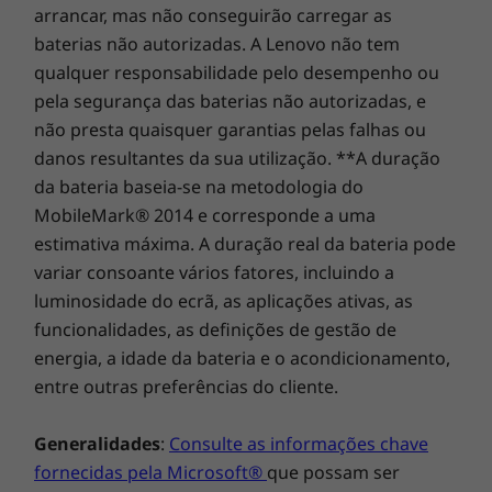
atualização para o On-site Service. Na Lenovo, a
arrancar, mas não conseguirão carregar as
excelência reside na combinação do desempenho e da
baterias não autorizadas. A Lenovo não tem
proteção dos portáteis!
qualquer responsabilidade pelo desempenho ou
pela segurança das baterias não autorizadas, e
Para concretizar o que imagina
não presta quaisquer garantias pelas falhas ou
danos resultantes da sua utilização. **A duração
Dê asas à sua criatividade e tire partido da
da bateria baseia-se na metodologia do
vantagem da IA com placas gráficas até
MobileMark® 2014 e corresponde a uma
NVIDIA® GeForce RTX™ 4060 Series, com
estimativa máxima. A duração real da bateria pode
seguimento de raios dedicado, IA e hardware
de vídeo. Desfrute de gráficos hiper-realistas
variar consoante vários fatores, incluindo a
com seguimento de raios avançado e DLSS.
luminosidade do ecrã, as aplicações ativas, as
Desfrute da aceleração de IA que permite
funcionalidades, as definições de gestão de
poupar tempo nas principais aplicações
energia, a idade da bateria e o acondicionamento,
criativas. E obtenha acesso exclusivo ao
entre outras preferências do cliente.
conjunto de ferramentas NVIDIA Studio. Em
alternativa, utilize a placa gráfica Intel® Arc™
Generalidades
:
Consulte as informações chave
de elevado desempenho para desfrutar da
fornecidas pela Microsoft®
que possam ser
criação acelerada e Gaming envolvente de alta