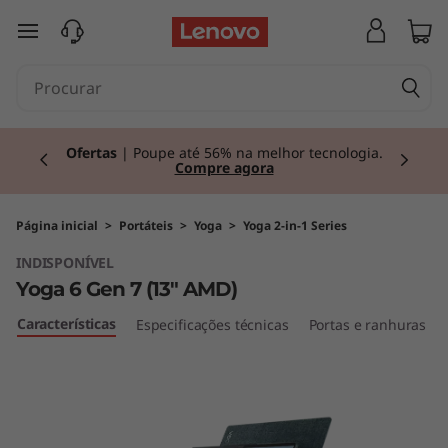
Y
saltar para o conteúdo principal
o
g
Currently displaying item 2 of 3
a
Lenovo Gaming |
Joga sem limites. Acelera
com um ecossistema completo.
Comprar agora
6
G
Página inicial
>
Portáteis
>
Yoga
>
Yoga 2-in-1 Series
INDISPONÍVEL
e
Yoga 6 Gen 7 (13" AMD)
n
Características
Especificações técnicas
Portas e ranhuras
7
(