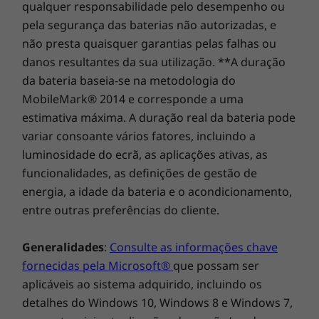
numa experiência auditiva avançada: quer
qualquer responsabilidade pelo desempenho ou
esteja a ver vídeos, a ouvir música em
pela segurança das baterias não autorizadas, e
streaming ou numa videochamada, vai adorar
não presta quaisquer garantias pelas falhas ou
estas funcionalidades de entretenimento.
danos resultantes da sua utilização. **A duração
da bateria baseia-se na metodologia do
MobileMark® 2014 e corresponde a uma
estimativa máxima. A duração real da bateria pode
variar consoante vários fatores, incluindo a
luminosidade do ecrã, as aplicações ativas, as
funcionalidades, as definições de gestão de
energia, a idade da bateria e o acondicionamento,
entre outras preferências do cliente.
Generalidades
:
Consulte as informações chave
fornecidas pela Microsoft®
que possam ser
aplicáveis ao sistema adquirido, incluindo os
detalhes do Windows 10, Windows 8 e Windows 7,