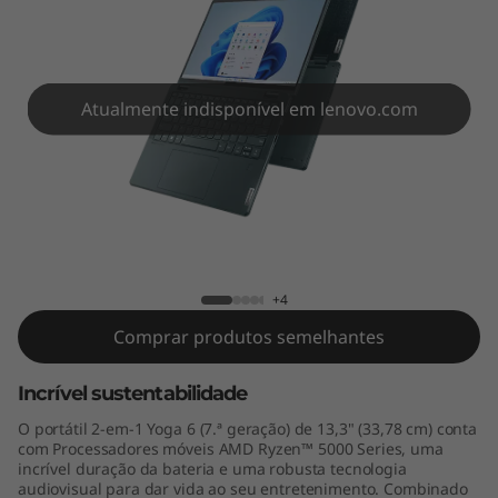
1
3
"
Atualmente indisponível em lenovo.com
A
M
D
Yoga 6 Gen 7 (13" AMD)
)
+4
Comprar produtos semelhantes
Incrível sustentabilidade
O portátil 2-em-1 Yoga 6 (7.ª geração) de 13,3" (33,78 cm) conta
com Processadores móveis AMD Ryzen™ 5000 Series, uma
incrível duração da bateria e uma robusta tecnologia
audiovisual para dar vida ao seu entretenimento. Combinado