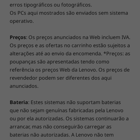
erros tipográficos ou fotográficos.
independentemente da garantia do sistema. Mas há
Os PCs aqui mostrados são enviados sem sistema
Certificações ambientais
um verdadeiro fator de mudança: oferecemos
operativo.
uma
Sealed Battery Warranty de 3 anos
numa seleção
®
Energy Star
de PCs. Desfrute de três anos de bateria sem
®
EPEAT
Silver
preocupações ao adquirir esta atualização com o seu
Preços
: Os preços anunciados na Web incluem IVA.
dispositivo ou durante o período de garantia original
Os preços e as ofertas no carrinho estão sujeitos a
Conteúdo da embalagem
de um ano da bateria (se a bateria estiver em bom
alterações até ao envio da encomenda. *Preços: as
Yoga 6 (7.ª geração) de 13" (33,02 cm, AMD)
estado). Melhor ainda, beneficia de uma cobertura
poupanças são apresentadas tendo como
USB-C de 45 W
para uma substituição da bateria no caso de surgir um
referência os preços Web da Lenovo. Os preços de
Manual de início rápido
Desfrute do cinema em grande ecrã no
problema. Melhore a sua experiência com a opção de
revendedor podem ser diferentes dos aqui
seu portátil
atualização para o On-site Service. Na Lenovo, a
As especificações podem variar consoante a região/modelo.
anunciados.
excelência reside na combinação do desempenho e da
Graças ao surpreendente ecrã WUXGA Full
proteção dos portáteis!
HD+ de 13,3" (33,78 cm) com Dolby Vision™, o
Bateria
: Estes sistemas não suportam baterias
portátil Yoga 6 (7.ª geração) oferece imagens
que não sejam genuínas fabricadas pela Lenovo
vibrantes com 100% de precisão cromática
ou por ela autorizadas. Os sistemas continuarão a
sRGB. Além disso, as colunas frontais
arrancar, mas não conseguirão carregar as
®
otimizadas com Dolby Atmos
vão envolvê-lo
baterias não autorizadas. A Lenovo não tem